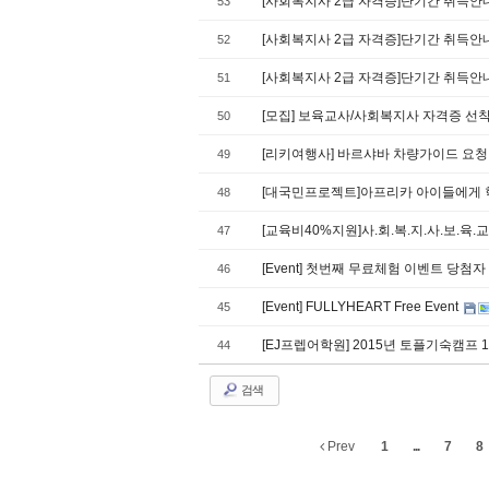
[사회복지사 2급 자격증]단기간 취득안
53
[사회복지사 2급 자격증]단기간 취득안
52
[사회복지사 2급 자격증]단기간 취득안
51
[모집] 보육교사/사회복지사 자격증 선착
50
[리키여행사] 바르샤바 차량가이드 요청 
49
[대국민프로젝트]아프리카 아이들에게 
48
[교육비40%지원]사.회.복.지.사.보.육.교
47
[Event] 첫번째 무료체험 이벤트 당첨자
46
[Event] FULLYHEART Free Event
45
[EJ프렙어학원] 2015년 토플기숙캠프 
44
검색
Prev
1
...
7
8