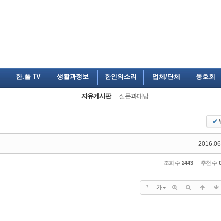
한.폴 TV
생활과정보
한인의소리
업체/단체
동호회
자유게시판
질문과대답
✔
2016.06
조회 수
2443
추천 수
?
가