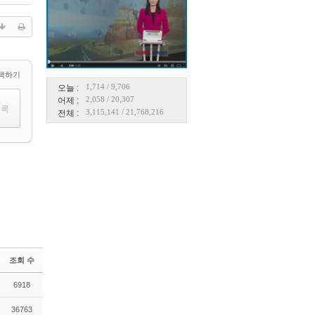
택하기
1,714
/
9,706
오늘 :
2,058
/
20,307
어제 :
3,115,141
/
21,768,216
전체 :
조회 수
6918
36763