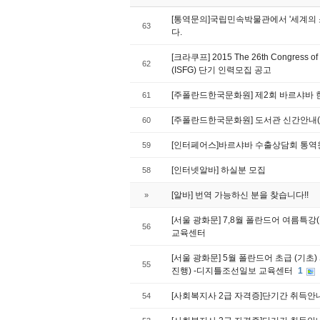
[통역문의]국립민속박물관에서 '세계의 
63
다.
[크라쿠프] 2015 The 26th Congress of the
62
(ISFG) 단기 인력모집 공고
[주폴란드한국문화원] 제2회 바르샤바
61
[주폴란드한국문화원] 도서관 신간안내(20
60
[인터페어스]바르샤바 수출상담회 통역
59
[인터넷알바] 하실분 모집
58
[알바] 번역 가능하신 분을 찾습니다!!
»
[서울 광화문] 7,8월 폴란드어 여름특
56
교육센터
[서울 광화문] 5월 폴란드어 초급 (기초
55
진행) -디지틀조선일보 교육센터
1
[사회복지사 2급 자격증]단기간 취득안
54