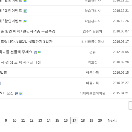
내 / 할인이벤트
학습관리자
2016.12.21
내 / 할인이벤트
학습관리자
2016.12.21
내 / 할인이벤트
학습관리자
2016.12.26
순 할인 혜택 / 민간자격증 무료수강
김수미담당자
2016.08.07
드립니다. 9월1일~3일까지 3일간
리키항공여행사
2016.08.17
학교를 선물해 주세요
펀듀
2012.07.05
.사.평.생.교.육.사 2급 과정
박효정
2016.09.26
 발표
마음가득
2016.06.15
마음가득
2016.05.27
15기 모집
이제이프렙어학원
2015.04.21
9
10
11
12
13
14
15
16
17
18
19
20
Next