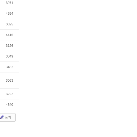
3971
4354
3025
4416
3126
3349
3482
3063
3222
4340
쓰기