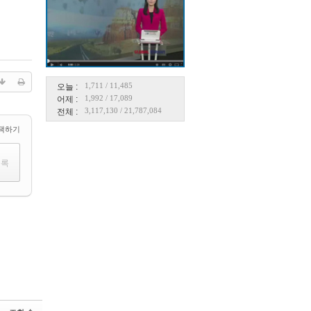
1,711
/
11,485
오늘 :
1,992
/
17,089
어제 :
3,117,130
/
21,787,084
전체 :
택하기