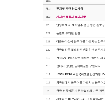
번호
퓨처넷 관련 참고사항
공지
게시판 등록시 유의사항
공지
안녕하세요. 세계일주 중인 청년 손효
123
폴란드 주재원 관련
122
다문화가정에 한국어를 가르치는 한국어
121
한국화장품 필요하신분들 한번 봐주세요!
120
건설장비 (아스팔트 플랜트) 폴란드 시
119
집에서 간단한 알바하실분 구합니다.
118
TOPIK KOREA 한국어교원양성과정 15
117
외국인에게 한국어를 가르치는 한국어교
116
한국 전통식품 가루 막걸리와 가루 장류
»
자동차부품(브레이크패드) 유통하시는 
114