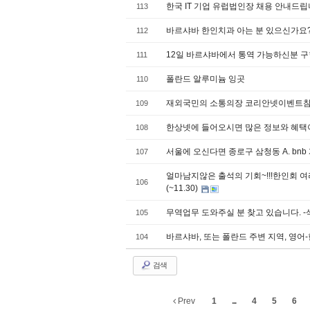
한국 IT 기업 유럽법인장 채용 안내드립
113
바르샤바 한인치과 아는 분 있으신가요
112
12일 바르샤바에서 통역 가능하신분 구
111
폴란드 알루미늄 잉곳
110
재외국민의 소통의장 코리안넷이벤트참여하
109
한상넷에 들어오시면 많은 정보와 혜택이
108
서울에 오신다면 종로구 삼청동 A. b
107
얼마남지않은 출석의 기회~!!!한인회 
106
(~11.30)
무역업무 도와주실 분 찾고 있습니다. 
105
바르샤바, 또는 폴란드 주변 지역, 영어-
104
검색
Prev
1
...
4
5
6