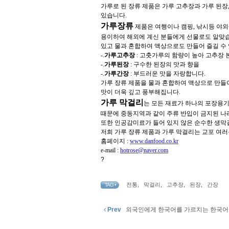
가루로 된 장류 제품은 가루 고추장과 가루 된장
있습니다
.
가루장류
제품은 여행이나 캠핑
,
낚시등 야외
용이하여 해외에 계신 분들에게 선물로도 알맞
있고 물과 혼합하여 액상으로도 만들어 즐길 수
-.
가루고추장
:
고춧가루의 함량이 높아 고추장 
-.
가루된장
:
구수한 된장의 맛과 향을
-.
가루간장
:
부드러운 맛을 자랑합니다
.
가루 장류 제품을 물과 혼합하여 액상으로 만들
맛이 더욱 깊고 풍부해집니다
.
가루 막걸리
는 모든 재료가 하나의 포장용기
때문에 중동지역과 같이 주류 반입이 금지된 
또한 인공감미료가 들어 있지 않은 순수한 생
저희 가루 장류 제품과 가루 막걸리는 교포 여
홈페이지
:
www.danfood.co.kr
e-mail :
hotrose@naver.com
?
전통
,
막걸리
,
고추장
,
된장
,
간장
TAG •
Prev
외국인에게 한국어를 가르치는 한국어