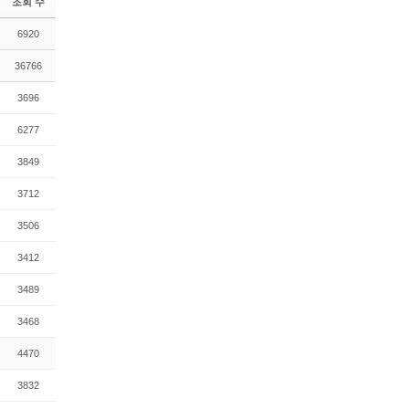
조회 수
6920
36766
3696
6277
3849
3712
3506
3412
3489
3468
4470
3832