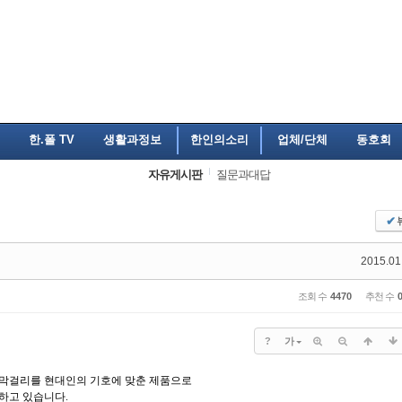
한.폴 TV
생활과정보
한인의소리
업체/단체
동호회
자유게시판
질문과대답
✔
2015.01
조회 수
4470
추천 수
?
가
막걸리를 현대인의 기호에 맞춘 제품으로
하고 있습니다
.