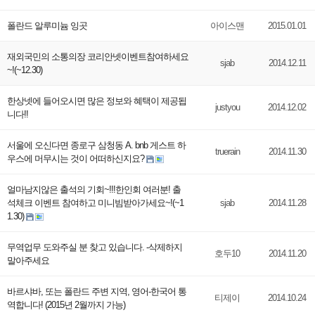
폴란드 알루미늄 잉곳
아이스맨
2015.01.01
재외국민의 소통의장 코리안넷이벤트참여하세요
sjab
2014.12.11
~!(~12.30)
한상넷에 들어오시면 많은 정보와 혜택이 제공됩
justyou
2014.12.02
니다!!
서울에 오신다면 종로구 삼청동 A. bnb 게스트 하
truerain
2014.11.30
우스에 머무시는 것이 어떠하신지요?
얼마남지않은 출석의 기회~!!!한인회 여러분! 출
석체크 이벤트 참여하고 미니빔받아가세요~!(~1
sjab
2014.11.28
1.30)
무역업무 도와주실 분 찾고 있습니다. -삭제하지
호두10
2014.11.20
말아주세요
바르샤바, 또는 폴란드 주변 지역, 영어-한국어 통
티제이
2014.10.24
역합니다! (2015년 2월까지 가능)