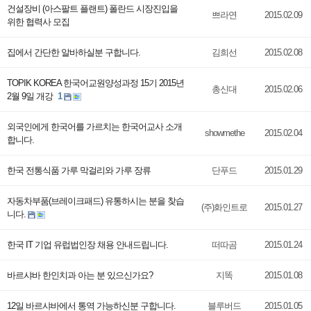
건설장비 (아스팔트 플랜트) 폴란드 시장진입을
쁘라연
2015.02.09
위한 협력사 모집
집에서 간단한 알바하실분 구합니다.
김희선
2015.02.08
TOPIK KOREA 한국어교원양성과정 15기 2015년
총신대
2015.02.06
2월 9일 개강
1
외국인에게 한국어를 가르치는 한국어교사 소개
showmethe
2015.02.04
합니다.
한국 전통식품 가루 막걸리와 가루 장류
단푸드
2015.01.29
자동차부품(브레이크패드) 유통하시는 분을 찾습
(주)화인트로
2015.01.27
니다.
한국 IT 기업 유럽법인장 채용 안내드립니다.
떠따곰
2015.01.24
바르샤바 한인치과 아는 분 있으신가요?
지똑
2015.01.08
12일 바르샤바에서 통역 가능하신분 구합니다.
블루버드
2015.01.05