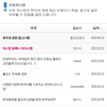
자유게시판
자유 게시판의 취지와 관련 없는 비방이나 욕설, 광고성 글은
삭제될 수 있음을 알려 드립니다.
제목
날짜
글쓴이
퓨처넷 관련 참고사항
홍보운영자
2019.06.13
게시판 등록시 유의사항
관리자
2012.01.11
안녕하세요. 세계일주 중인 청년 손효상 폴란드
Gianni
2015.03.06
교민들께 인사드립니다.
1
폴란드 주재원 관련
시토
2015.02.23
다문화가정에 한국어를 가르치는 한국어교사 도
showmethe
2015.02.16
전!
한국화장품 필요하신분들 한번 봐주세요!!!
엘리샤
2015.02.09