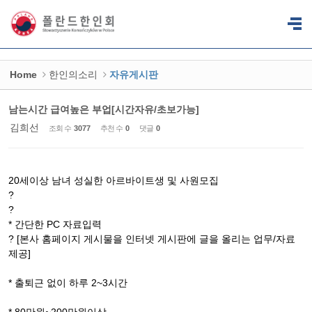
Sketchbook5, 스케치북5
Sketchbook5, 스케치북5
Home
한인의소리
자유게시판
남는시간 급여높은 부업[시간자유/초보가능]
김희선
조회 수
3077
추천 수
0
댓글
0
20세이상 남녀 성실한 아르바이트생 및 사원모집
?
?
* 간단한 PC 자료입력
? [본사 홈페이지 게시물을 인터넷 게시판에 글을 올리는 업무/자료
제공]
* 출퇴근 없이 하루 2~3시간