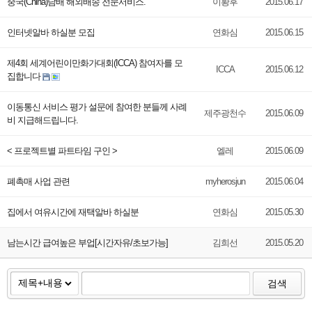
중국(China)담배 해외배송 전문서비스.
이황후
2015.06.17
인터넷알바 하실분 모집
연화심
2015.06.15
제4회 세계어린이만화가대회(ICCA) 참여자를 모
ICCA
2015.06.12
집합니다
이동통신 서비스 평가 설문에 참여한 분들께 사례
제주광천수
2015.06.09
비 지급해드립니다.
< 프로젝트별 파트타임 구인 >
엘레
2015.06.09
폐촉매 사업 관련
myherosjun
2015.06.04
집에서 여유시간에 재택알바 하실분
연화심
2015.05.30
남는시간 급여높은 부업[시간자유/초보가능]
김희선
2015.05.20
검색