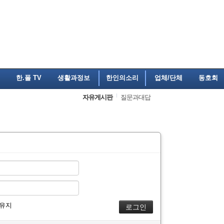
한.폴 TV
생활과정보
한인의소리
업체/단체
동호회
자유게시판
질문과대답
 유지