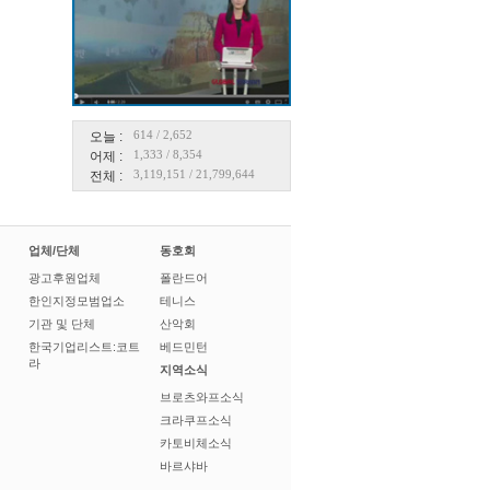
614
/
2,652
오늘 :
1,333
/
8,354
어제 :
3,119,151
/
21,799,644
전체 :
업체/단체
동호회
광고후원업체
폴란드어
한인지정모범업소
테니스
기관 및 단체
산악회
한국기업리스트:코트
베드민턴
라
지역소식
브로츠와프소식
크라쿠프소식
카토비체소식
바르샤바