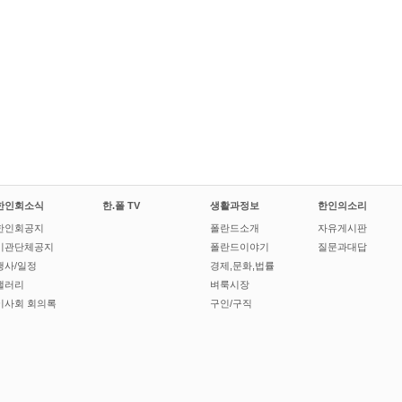
한인회소식
한.폴 TV
생활과정보
한인의소리
한인회공지
폴란드소개
자유게시판
기관단체공지
폴란드이야기
질문과대답
행사/일정
경제,문화,법률
갤러리
벼룩시장
이사회 회의록
구인/구직