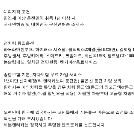
대여자격 조건
만21세 이상 운전면허 취득 1년 이상 자
국제면허증 및 대한민국 운전면허증 소지자
전차량 동일옵션
파노라마썬루프, 하이패스 시스템, 블랙박스2채널(풀HD화면), 일체형 8
후방센서, 후방카메라, 스마트키, 코일매트, 최신곡USB, 장르별CD 100
논슬립패드, 열차단 전면썬팅, 캔커피or음료서비스
종합보험 기본, 자차보험 무료 가입 서비스
1년미만 신차배정(타 렌터카보다 등급업) 풀옵션 등급 차량 보유
원하시는 예약차량을 못맞출 경우 차량 등급업(동급의 최고금액or등급
해외 거주자 할인(주.월 할인요금 적용). 저렴한 차량부터 고급형 차량
오랜만에 한국에 입국하시는 교민들에게 기분좋은 마음으로 일정을 
최선을 다해 모시겠습니다.
세븐렌터카는 정직하고 투명한 렌트문화를 선도합니다.