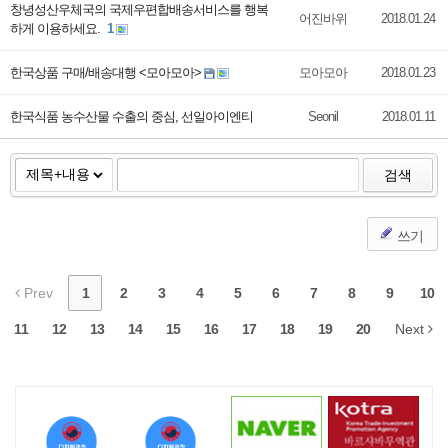
창녕성산우체국의 국제우편합배송서비스를 행복
어진바위
2018.01.24
하게 이용하세요.
1
한국상품 구매/배송대행 <모아모아>
모아모아
2018.01.23
한국식품 농수산물 수출의 중심, 선일아이엔티
Seonil
2018.01.11
검색
쓰기
Prev
1
2
3
4
5
6
7
8
9
10
11
12
13
14
15
16
17
18
19
20
Next