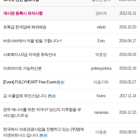
게시판 등록시 유의사항
관리자
2012.01.11
초특급 한국담배 해외배송
rabob
2016.10.20
바르샤바에서 머물 방을 구합니다~!
Eetu
2016.06.17
사회복지사2급 자격증 취득안내
박효정
2016.09.24
아르바이트 가능하신분
potterypolska
2018.02.19
[Event] FULLYHEART Free Event
마음가득
2016.05.27
김 수출업체 푸인스입니다.
fooins
2017.11.14
판무 매니아를 위한 저격수! 당신의 지루함을 부
nananara
2016.12.20
셔드립니다!!
한국에서 의료관광사업을 진행하고 있는 (주)엠제
이동윤
2016.08.03
이앤파트너스 입니다.