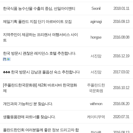
한국식품 농수산물 수출의 중심, 선일아이엔티
Seonil
2018.01.11
제일기획 폴란드 지점 단기 아르바이트 모집
agimagi
2016.09.13
지역주민이 제공하는 프리랜서 여행서비스 사이
hongse
2016.08.08
트
한국 방문시 괜찮은 레지던스 호텔 추천합니다.
서진맘
2016.12.19
♣♣♣ 한국 방문시 강남권 풀옵션 숙소 추천합니다
서진맘
2017.03.02
[주폴란드한국문화원] 제2회 바르샤바 한국영화
주폴란드한
2016.10.12
제
국문화원
개인과외 가능하신 분 찾습니다.
withmon
2016.06.20
생활용품판매 파트너를 찾습니다.
케이티무역
2020.07.31
폴란드한인회 여러분들께 좋은 정보 드리고자 합
한아름
2016.08.13