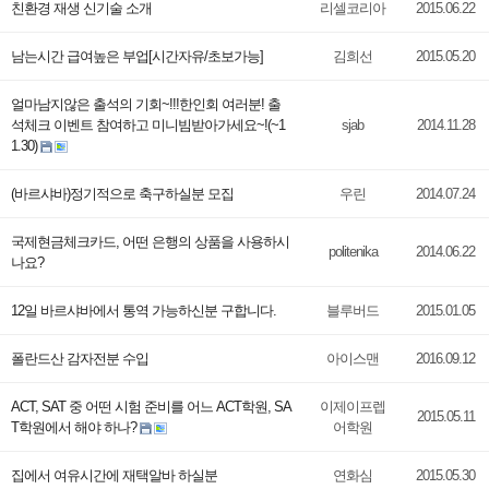
친환경 재생 신기술 소개
리셀코리아
2015.06.22
남는시간 급여높은 부업[시간자유/초보가능]
김희선
2015.05.20
얼마남지않은 출석의 기회~!!!한인회 여러분! 출
석체크 이벤트 참여하고 미니빔받아가세요~!(~1
sjab
2014.11.28
1.30)
(바르샤바)정기적으로 축구하실분 모집
우린
2014.07.24
국제현금체크카드, 어떤 은행의 상품을 사용하시
politenika
2014.06.22
나요?
12일 바르샤바에서 통역 가능하신분 구합니다.
블루버드
2015.01.05
폴란드산 감자전분 수입
아이스맨
2016.09.12
ACT, SAT 중 어떤 시험 준비를 어느 ACT학원, SA
이제이프렙
2015.05.11
T학원에서 해야 하나?
어학원
집에서 여유시간에 재택알바 하실분
연화심
2015.05.30