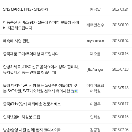
SNS MARKETING - SNS하자
황금알
2017.03.24
이동통신 서비스 평가 설문에 참여한 분들께 사례
제주광천수
2015.06.09
비 지급해드립니다.
폐촉매 사업 관련
myherosjun
2015.06.04
중국제품 구매/무역대행 해드립니다.
해오름
2015.08.16
안녕하세요, JTBC 신규 음악쇼에서 성악, 팝페라,
jtbc4singer
2016.07.13
뮤지컬계의 숨은 인재를 찾습니다!
올해 마지막 SAT시험 보는 SAT수험생들에게 맞
이제이프렙
2015.05.18
는 SAT학원, SAT기숙학원 선택시 유의사항
어학원
중국(China)담배 해외배송 전문서비스.
이황후
2015.06.17
인터넷알바 하실분 모집
연화심
2015.06.15
방송/촬영 사전 섭외) 현지 코디네이터
김긍정
2016.07.08