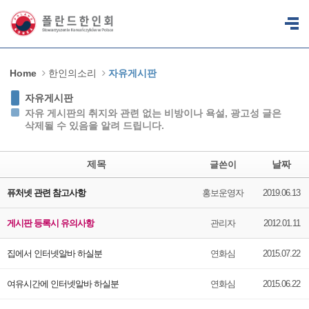
Sketchbook5, 스케치북5
Sketchbook5, 스케치북5
Home
한인의소리
자유게시판
자유게시판
자유 게시판의 취지와 관련 없는 비방이나 욕설, 광고성 글은
삭제될 수 있음을 알려 드립니다.
제목
날짜
글쓴이
퓨처넷 관련 참고사항
홍보운영자
2019.06.13
게시판 등록시 유의사항
관리자
2012.01.11
집에서 인터넷알바 하실분
연화심
2015.07.22
여유시간에 인터넷알바 하실분
연화심
2015.06.22