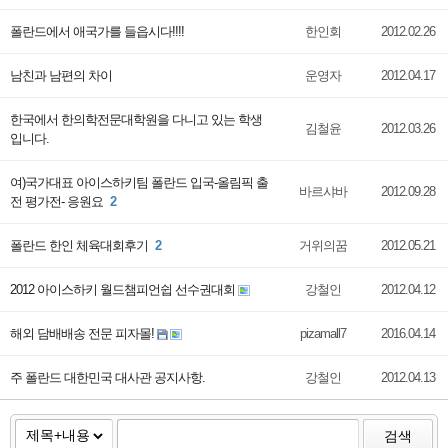
폴란드에서 애국가를 들읍시다!!!!
한인회
2012.02.26
남친과 남편의 차이
운영자
2012.04.17
한국에서 한의학전문대학원을 다니고 있는 학생
김철윤
2012.03.26
입니다.
여)국가대표 아이스하키팀 폴란드 입국-올림픽 출
바르샤바
2012.09.28
전 평가전- 응원요
2
폴란드 한인 체육대회후기
2
거위의꿈
2012.05.21
2012 아이스하키 월드챔피언쉽 선수권대회
강철인
2012.04.12
해외 담배배송 전문 피자몰!
pizamall7
2016.04.14
주 폴란드 대한민국 대사관 공지사항.
강철인
2012.04.13
검색