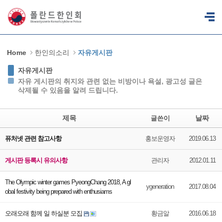
Sketchbook5, 스케치북5
Sketchbook5, 스케치북5
Home
한인의소리
자유게시판
자유게시판
자유 게시판의 취지와 관련 없는 비방이나 욕설, 광고성 글은
삭제될 수 있음을 알려 드립니다.
제목
날짜
글쓴이
퓨처넷 관련 참고사항
홍보운영자
2019.06.13
게시판 등록시 유의사항
관리자
2012.01.11
The Olympic winter games PyeongChang 2018, A gl
ygeneration
2017.08.04
obal festivity being prepared with enthusiams
오래오래 함께 일 하실분 모집
황금알
2016.06.18