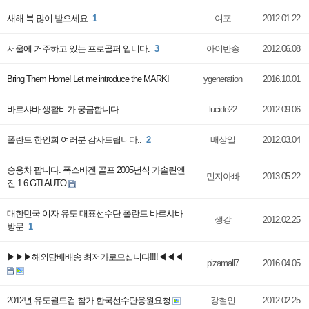
새해 복 많이 받으세요
1
여포
2012.01.22
서울에 거주하고 있는 프로골퍼 입니다.
3
아이반송
2012.06.08
Bring Them Home! Let me introduce the MARKI
ygeneration
2016.10.01
바르샤바 생활비가 궁금합니다
lucide22
2012.09.06
폴란드 한인회 여러분 감사드립니다..
2
배상일
2012.03.04
승용차 팝니다. 폭스바겐 골프 2005년식 가솔린엔
민지아빠
2013.05.22
진 1.6 GTI AUTO
대한민국 여자 유도 대표선수단 폴란드 바르샤바
생강
2012.02.25
방문
1
▶▶▶해외담배배송 최저가로모십니다!!!!◀◀◀
pizamall7
2016.04.05
2012년 유도월드컵 참가 한국선수단응원요청
강철인
2012.02.25