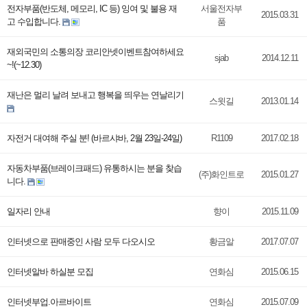
전자부품(반도체, 메모리, IC 등) 잉여 및 불용 재
서울전자부
2015.03.31
고 수입합니다.
품
재외국민의 소통의장 코리안넷이벤트참여하세요
sjab
2014.12.11
~!(~12.30)
재난은 멀리 날려 보내고 행복을 띄우는 연날리기
스윗길
2013.01.14
자전거 대여해 주실 분! (바르샤바, 2월 23일-24일)
R1109
2017.02.18
자동차부품(브레이크패드) 유통하시는 분을 찾습
(주)화인트로
2015.01.27
니다.
일자리 안내
향이
2015.11.09
인터넷으로 판매중인 사람 모두 다오시오
황금알
2017.07.07
인터넷알바 하실분 모집
연화심
2015.06.15
인터넷부업.아르바이트
연화심
2015.07.09