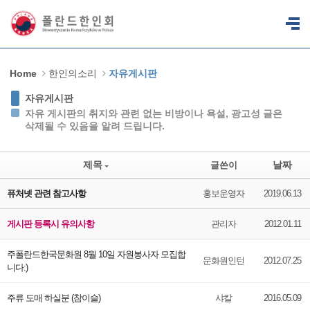
Sketchbook5, 스케치북5
Sketchbook5, 스케치북5
Home
한인의소리
자유게시판
자유게시판
자유 게시판의 취지와 관련 없는 비방이나 욕설, 광고성 글은
삭제될 수 있음을 알려 드립니다.
제목
날짜
글쓴이
퓨처넷 관련 참고사항
홍보운영자
2019.06.13
게시판 등록시 유의사항
관리자
2012.01.11
주폴란드한국문화원 8월 10일 자원봉사자 모집합
문화원인턴
2012.07.25
니다:)
주류 도매 하실분 (참이슬)
샤칼
2016.05.09