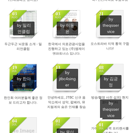
03
03
21
AUG
AUG
JUL
by
No Image
by 밀리
by 이동
theqsser
2076
2173
2411
언클럽
윤
vice
오스트라바 지역 통역 구합
두근두근 뇌운동 소개 - 밀
한국에서 의료관광사업을
니다!
리언클럽
진행하고 있는 (주)엠제이
앤파트너스 입니다.
19
13
08
JUL
JUL
JUL
by
No Image
No Image
by 한아
jtbc4sing
by 김긍
2271
2851
2699
름
er
정
안녕하세요, JTBC 신규 음
방송/촬영 사전 섭외) 현지
한인회 여러분들께 좋은 정
악쇼에서 성악, 팝페라, 뮤
코디네이터
보 드리고자 합니다.
by
지컬계의 숨은 인재를 찾습
theqsser
니다!
vice
04
01
01
JUL
JUL
가이드및 통역 프리랜서를
JUL
No Image
No Image
by 웅이
2109
2522
모집합니다