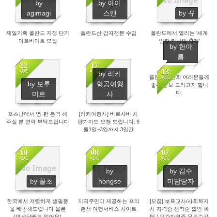
No Image
No Image
No Image
by
by 아이
2140
3002
2482
agimagi
스맨
by 뀨
제일기획 폴란드 지점 단기
폴란드산 감자전분 수입
폴란드에서 열리는 '세계
아르바이트 모집
인형 카니발 축제'
by 한아
름
22
17
13
AUG
AUG
by 리키
폴란드한인회 여러분들께
AUG
No Image
No Image
by 보루
항공여행
2410
2686
좋은 정보 드리고자 합니
2110
다.
미르
사
포츠난에서 영-한 통역 해
[리키여행사] 바르샤바 차
주실 분 연락 부탁드립니다
량가이드 요청 드립니다. 9
월1일~3일까지 3일간
10
08
07
AUG
AUG
AUG
No Image
No Image
No Image
by
by 김수
2393
2139
2027
by 꼴초
hongse
미담당자
한국에서 저렴하게 생필품
지역주민이 제공하는 프리
[모집] 보육교사/사회복지
을 배송해드립니다 물론
랜서 여행서비스 사이트
사 자격증 선착순 할인 혜
(면세담배도 있어요)
택 / 민간자격증 무료수강