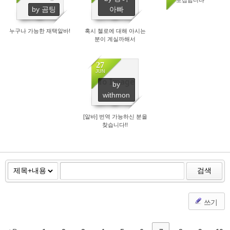
2314
by 곰팅
아빠
누구나 가능한 재택알바!
혹시 첼로에 대해 아시는
분이 계실까해서
27
JUN
No Image
by
2443
withmon
[알바] 번역 가능하신 분을
찾습니다!!
검색
쓰기