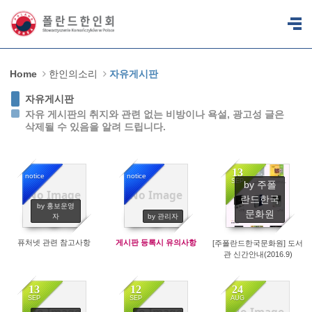
Sketchbook5, 스케치북5
Sketchbook5, 스케치북5
Home
한인의소리
자유게시판
자유게시판
자유 게시판의 취지와 관련 없는 비방이나 욕설, 광고성 글은
삭제될 수 있음을 알려 드립니다.
13
notice
notice
SEP
by 주폴
No Image
No Image
란드한국
6920
36767
2442
by 홍보운영
문화원
자
by 관리자
퓨처넷 관련 참고사항
게시판 등록시 유의사항
[주폴란드한국문화원] 도서
관 신간안내(2016.9)
13
12
24
SEP
SEP
AUG