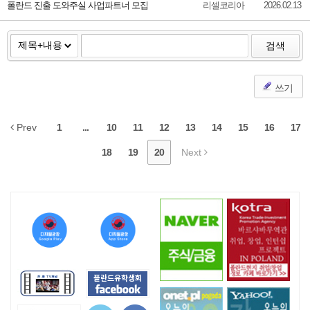
폴란드 진출 도와주실 사업파트너 모집
리셀코리아
2026.02.13
검색
쓰기
Prev
1
...
10
11
12
13
14
15
16
17
18
19
20
Next