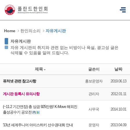
Sketchbook5, 스케치북5
Sketchbook5, 스케치북5
Home
한인의소리
자유게시판
자유게시판
자유 게시판의 취지와 관련 없는 비방이나 욕설, 광고성 글은
삭제될 수 있음을 알려 드립니다.
제목
날짜
글쓴이
퓨처넷 관련 참고사항
홍보운영자
2019.06.13
게시판 등록시 유의사항
관리자
2012.01.11
(~11.2 기간연장) 총 상금 925만원! K-Move 해외진
사무국
2014.10.01
출성공수기 공모전
'13년 세계주니어 아이스하키 선수권대회 안내
운영자
2013.04.09