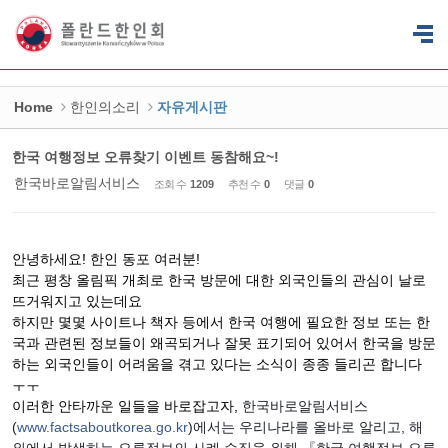
Sketchbook5, 스케치북5
Sketchbook5, 스케치북5
Home
한인의소리
자유게시판
한국 여행정보 오류찾기 이벤트 동참해요~!
한국바로알림서비스
조회 수
1209
추천 수
0
댓글
0
안녕하세요
!
한인 동포 여러분
!
최근 평창 올림픽 개최로 한국 방문에 대한 외국인들의 관심이 날로
뜨거워지고 있는데요
하지만 몇몇 사이트나 책자 등에서 한국 여행에 필요한 정보 또는 한
국과 관련된 정보들이 왜곡되거나 잘못 표기되어 있어서 한국을 방문
하는 외국인들이 어려움을 겪고 있다는 소식이 종종 들리곤 합니다
ㅜㅜ
이러한 안타까운 일들을 바로잡고자
,
한국바로알림서비스
(
www.factsaboutkorea.go.kr
)
에서는
우리나라를
올바로
알리고
,
해