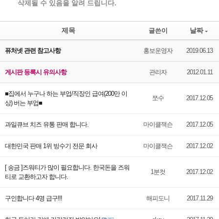
삭제될 수 있음을 알려 드립니다.
제목
날짜
글쓴이
퓨처넷 관련 참고사항
홍보운영자
2019.06.13
게시판 등록시 유의사항
관리자
2012.01.11
■집에서 누구나 하는 부업/직장인 급여(200만 이
쪼수
2017.12.05
상) 버는 부업■
과일큐브 치즈 유통 판매 합니다.
마이클잭슨
2017.12.05
대한민국 판매 1위 빙수기 전문 회사
마이클잭슨
2017.12.02
[ 송금 ]즈워티가 많이 필요합니다. 한국돈을 즈워
1분컷
2017.12.02
티로 교환하고자 합니다.
구인합니다 4명 급구!!!
해피도니
2017.11.29