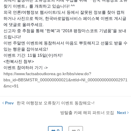
외에서
발생하는
오류정보의
사례
수집을
위해
『한국
여행정보
오류
찾기
이벤트』를
개최하고
있습니다
! ^^
외국
언론
/
여행정보
웹사이트
/
도서
등에서
잘못된
정보를
찾아
캡처
하거나
사진으로
찍어
,
한국바로알림서비스
페이스북
이벤트
게시글
에
댓글로
올려주세요
.
신고자
중
추첨을
통해
“
한복
”
과
“2018
평창마스코트
기념품
”
을
보내
드립니다
!
이번
주말엔
이벤트에
동참하셔서
마음도
뿌듯해지고
선물도
받을
수
있는
행운을
잡아보세요
!
이벤트
기간
: 11
월
15
일
(
수
)
까지
!
<
한복사진
첨부
>
이벤트
참여하러
가기
->
https://www.factsaboutkorea.go.kr/bbs/view.do?
bbs_id=BBSMSTR_000000000021&nttId=NI_00000000000002971
&mc=91
Prev
한국 여행정보 오류찾기 이벤트 동참해요~!
방탈출 카페 해외 파트너 모집
Next