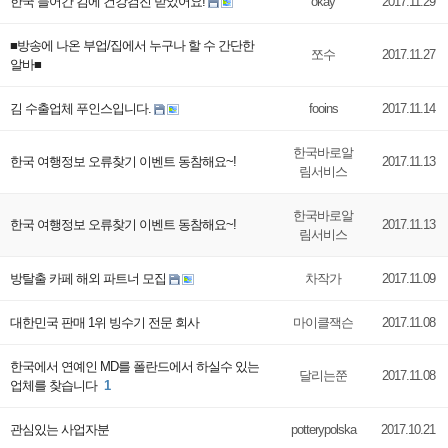
한국 들어간 김에 건강검진 받았어요!
okay
2017.11.29
■방송에 나온 부업/집에서 누구나 할 수 간단한
쪼수
2017.11.27
알바■
김 수출업체 푸인스입니다.
fooins
2017.11.14
한국바로알
한국 여행정보 오류찾기 이벤트 동참해요~!
2017.11.13
림서비스
한국바로알
한국 여행정보 오류찾기 이벤트 동참해요~!
2017.11.13
림서비스
방탈출 카페 해외 파트너 모집
차작가
2017.11.09
대한민국 판매 1위 빙수기 전문 회사
마이클잭슨
2017.11.08
한국에서 연예인 MD를 폴란드에서 하실수 있는
달리는쭌
2017.11.08
업체를 찾습니다
1
관심있는 사업자분
potterypolska
2017.10.21