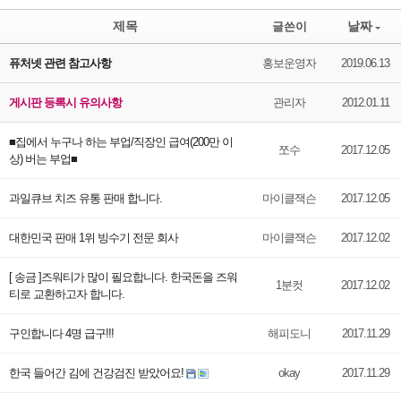
제목
날짜
글쓴이
퓨처넷 관련 참고사항
홍보운영자
2019.06.13
게시판 등록시 유의사항
관리자
2012.01.11
■집에서 누구나 하는 부업/직장인 급여(200만 이
쪼수
2017.12.05
상) 버는 부업■
과일큐브 치즈 유통 판매 합니다.
마이클잭슨
2017.12.05
대한민국 판매 1위 빙수기 전문 회사
마이클잭슨
2017.12.02
[ 송금 ]즈워티가 많이 필요합니다. 한국돈을 즈워
1분컷
2017.12.02
티로 교환하고자 합니다.
구인합니다 4명 급구!!!
해피도니
2017.11.29
한국 들어간 김에 건강검진 받았어요!
okay
2017.11.29