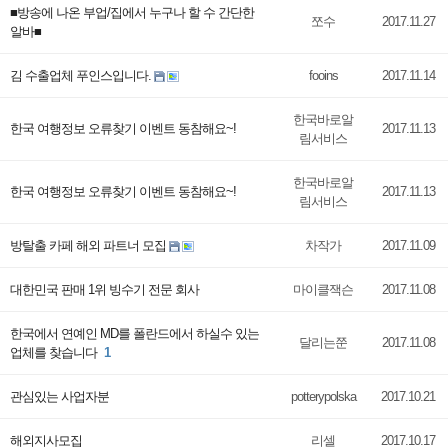
■방송에 나온 부업/집에서 누구나 할 수 간단한
쪼수
2017.11.27
알바■
김 수출업체 푸인스입니다.
fooins
2017.11.14
한국바로알
한국 여행정보 오류찾기 이벤트 동참해요~!
2017.11.13
림서비스
한국바로알
한국 여행정보 오류찾기 이벤트 동참해요~!
2017.11.13
림서비스
방탈출 카페 해외 파트너 모집
차작가
2017.11.09
대한민국 판매 1위 빙수기 전문 회사
마이클잭슨
2017.11.08
한국에서 연예인 MD를 폴란드에서 하실수 있는
달리는쭌
2017.11.08
업체를 찾습니다
1
관심있는 사업자분
potterypolska
2017.10.21
해외지사모집
리셀
2017.10.17