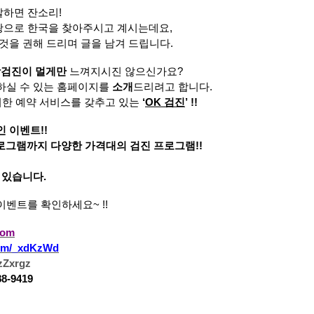
말하면 잔소리
!
광으로 한국을 찾아주시고 계시는데요
,
 것을 권해 드리며 글을 남겨 드립니다
.
검진이 멀게만
느껴지시진 않으신가요
?
하실 수 있는 홈페이지를
소개
드리려고 합니다
.
한 예약 서비스를 갖추고 있는
‘
OK
검진
’ !!
인 이벤트
!!
로그램까지 다양한 가격대의 검진 프로그램
!!
수 있습니다
.
 이벤트를 확인하세요
~ !!
com
.com/_xdKzWd
2zZxrgz
88-9419