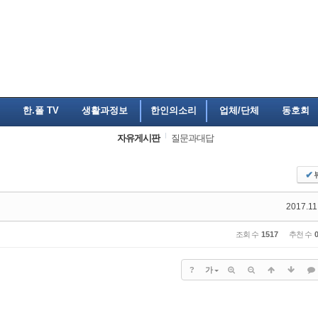
한.폴 TV
생활과정보
한인의소리
업체/단체
동호회
자유게시판
질문과대답
✔
2017.11
조회 수
1517
추천 수
?
가