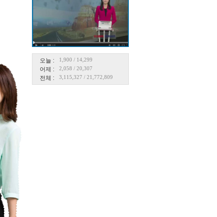
1,900
/
14,299
오늘 :
2,058
/
20,307
어제 :
3,115,327
/
21,772,809
전체 :