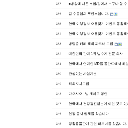
■방송에 나온 부업/집에서 누구나 할 수
357
김 수출업체 푸인스입니다.
356
한국 여행정보 오류찾기 이벤트 동참해요
355
한국 여행정보 오류찾기 이벤트 동참해요
354
방탈출 카페 해외 파트너 모집
353
대한민국 판매 1위 빙수기 전문 회사
352
한국에서 연예인 MD를 폴란드에서 하
351
관심있는 사업자분
350
해외지사모집
349
다오시오 - 빌 게이츠 명언
348
한국에서 건강검진받는데 이런 것도 있네
347
현장 공사 업체를 찾습니다
346
생활용품판매 관련 파트너를 찿읍니다.
345