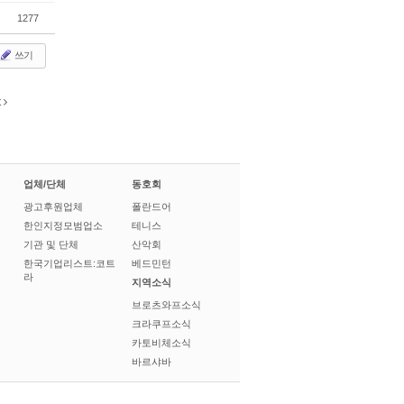
1277
쓰기
t
업체/단체
동호회
광고후원업체
폴란드어
한인지정모범업소
테니스
기관 및 단체
산악회
한국기업리스트:코트
베드민턴
라
지역소식
브로츠와프소식
크라쿠프소식
카토비체소식
바르샤바