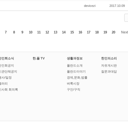
devicezi
2017.10.09
7
8
9
10
11
12
13
14
15
16
17
18
19
20
Nex
한인회소식
한.폴 TV
생활과정보
한인의소리
한인회공지
폴란드소개
자유게시판
기관단체공지
폴란드이야기
질문과대답
행사/일정
경제,문화,법률
갤러리
벼룩시장
이사회 회의록
구인/구직