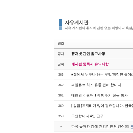
자유게시판
자유 게시판의 취지와 관련 없는 비방이나 욕설,
번호
퓨처넷 관련 참고사항
공지
게시판 등록시 유의사항
공지
■집에서 누구나 하는 부업/직장인 급여(2
363
과일큐브 치즈 유통 판매 합니다.
362
대한민국 판매 1위 빙수기 전문 회사
361
[ 송금 ]즈워티가 많이 필요합니다. 한
360
구인합니다 4명 급구!!!
359
한국 들어간 김에 건강검진 받았어요!
»