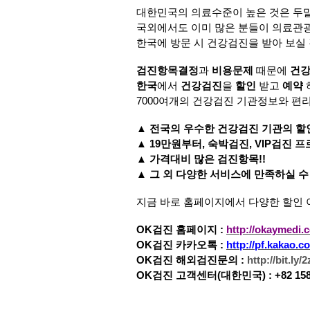
대한민국의 의료수준이 높은 것은 두
국외에서도 이미 많은 분들이 의료관
한국에 방문 시 건강검진을 받아 보실
검진항목결정
과
비용문제
때문에
건강
한국
에서
건강검진
을
할인
받고
예약
7000
여개의 건강검진 기관정보와 편리
▲
전국의 우수한 건강검진 기관의 할
▲
19
만원부터
,
숙박검진
, VIP
검진 프
▲
가격대비 많은 검진항목
!!
▲
그 외 다양한 서비스에 만족하실 
지금 바로 홈페이지에서 다양한 할인
OK
검진 홈페이지
:
http://okaymedi.
OK
검진 카카오톡
:
http://pf.kakao
OK
검진 해외검진문의
:
http://bit.ly/
OK
검진 고객센터
(
대한민국
) : +82 15