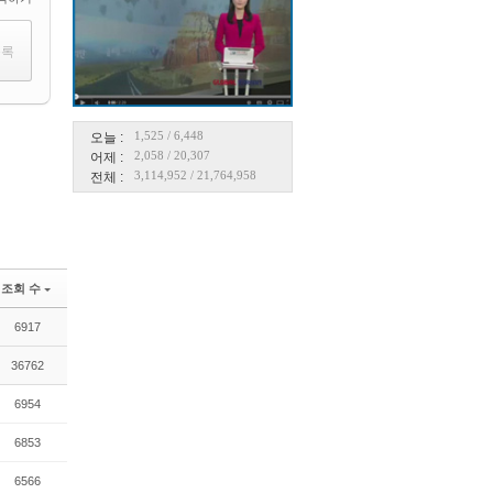
1,525
/
6,448
오늘 :
2,058
/
20,307
어제 :
3,114,952
/
21,764,958
전체 :
조회 수
6917
36762
6954
6853
6566