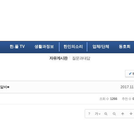
한.폴 TV
생활과정보
한인의소리
업체/단체
동호회
자유게시판
질문과대답
✔
 알바■
2017.11
조회 수
1266
추천 수
?
가