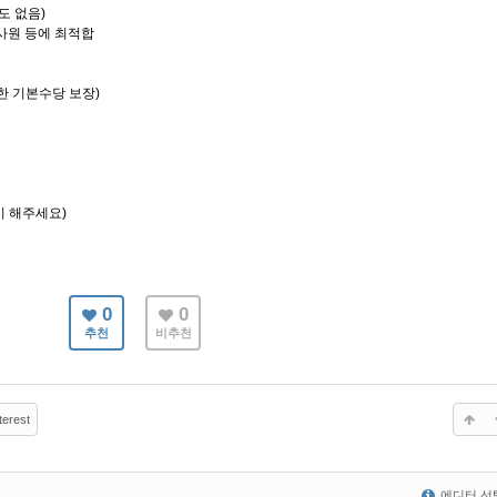
도 없음)
사원 등에 최적합
한 기본수당 보장)
 해주세요)
0
0
추천
비추천
terest
에디터 선