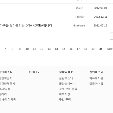
강철인
2012.06.01
거위의꿈
2012.12.11
가족을 찾아드리는 DNA KOREA입니다
dnakorea
2012.07.12
7
8
9
10
11
12
13
14
15
16
17
18
19
20
Nex
한인회소식
한.폴 TV
생활과정보
한인의소리
한인회공지
폴란드소개
자유게시판
기관단체공지
폴란드이야기
질문과대답
행사/일정
경제,문화,법률
갤러리
벼룩시장
이사회 회의록
구인/구직