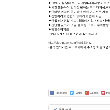
▶19세 이상 남녀 누구나 환영(자격사항 아무것
▶시간 활용하여 일하길 원하는 주부,대학생,회
▶인터넷 연결된 곳이라면 언제 어디서든 가능
▶컴맹이라도 경험이 없더라도 쉽게 가능
▶당일 성과당일 바로 지급(성과 없더라도 다양
▶간단한 글쓰기,댓글, 클릭등 으로도 수익발생
▶당일수당지급
- 보다 자세한 내용은 아래 참조하세요
http://blog.naver.com/free1234zz
(클릭 안되시면 주소복사해서 주소창에 붙여넣기
Facebook
Twitter
Google
Pin
✔
댓글 쓰기