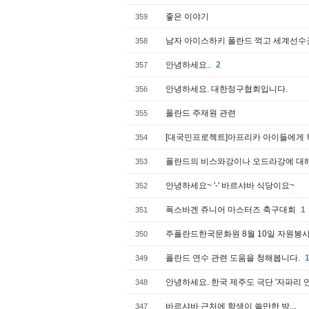
좋은 이야기
359
남자 아이스하키 폴란드 꺽고 세계선수
358
안녕하세요..
2
357
안녕하세요. 대한정구협회입니다.
356
폴란드 주재원 관련
355
[대국민프로젝트]아프리카 아이들에게 
354
폴란드의 비스와강이나 오드라강에 대해
353
안녕하세요~ '-' 바르샤바 식당이요~
352
폭스바겐 쥬니어 마스터즈 축구대회
1
351
주폴란드한국문화원 8월 10일 자원봉사
350
폴란드 연수 관련 도움을 청해봅니다.
349
안녕하세요. 한국 제주도 극단 '자파리 
348
바르샤바 근처에 학생이 쓸만한 방...
347