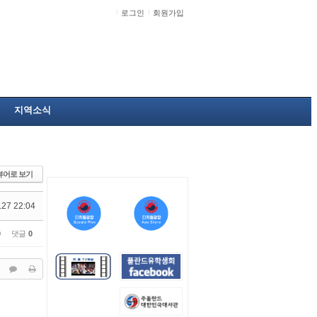
로그인
회원가입
지역소식
뷰어로 보기
.27 22:04
0
댓글
0