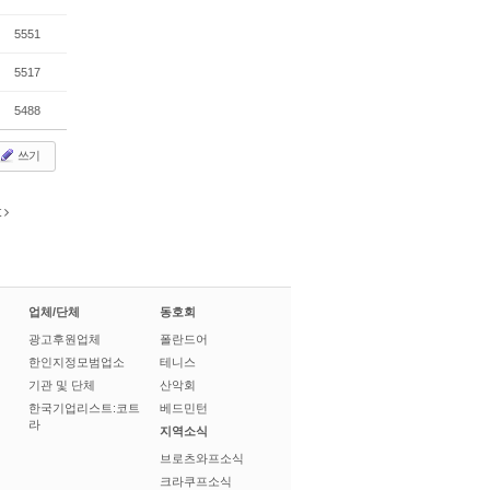
5551
5517
5488
쓰기
t
업체/단체
동호회
광고후원업체
폴란드어
한인지정모범업소
테니스
기관 및 단체
산악회
한국기업리스트:코트
베드민턴
라
지역소식
브로츠와프소식
크라쿠프소식