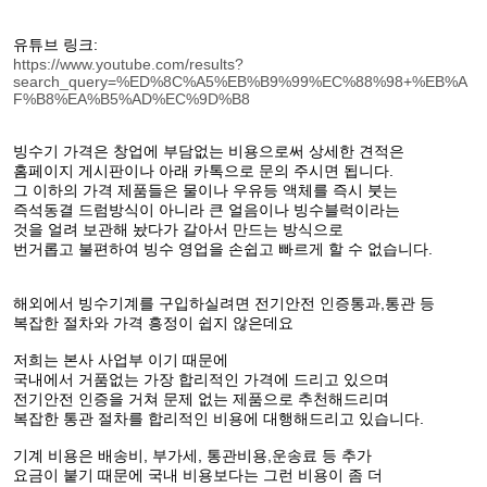
유튜브 링크:
https://www.youtube.com/results?
search_query=%ED%8C%A5%EB%B9%99%EC%88%98+%EB%A
F%B8%EA%B5%AD%EC%9D%B8
빙수기 가격은 창업에 부담없는 비용으로써 상세한 견적은
홈페이지 게시판이나 아래 카톡으로 문의 주시면 됩니다.
그 이하의 가격 제품들은 물이나 우유등 액체를 즉시 붓는
즉석동결 드럼방식이 아니라 큰 얼음이나 빙수블럭이라는
것을 얼려 보관해 놨다가 갈아서 만드는 방식으로
번거롭고 불편하여 빙수 영업을 손쉽고 빠르게 할 수 없습니다.
해외에서 빙수기계를 구입하실려면 전기안전 인증통과,통관 등
복잡한 절차와 가격 흥정이 쉽지 않은데요
저희는 본사 사업부 이기 때문에
국내에서 거품없는 가장 합리적인 가격에 드리고 있으며
전기안전 인증을 거쳐 문제 없는 제품으로 추천해드리며
복잡한 통관 절차를 합리적인 비용에 대행해드리고 있습니다.
기계 비용은 배송비, 부가세, 통관비용,운송료 등 추가
요금이 붙기 때문에 국내 비용보다는 그런 비용이 좀 더