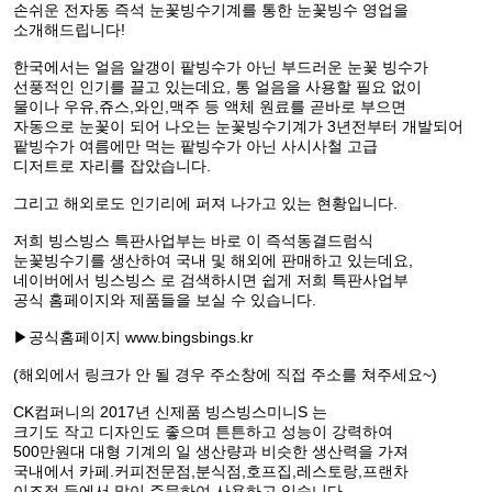
손쉬운 전자동 즉석 눈꽃빙수기계를 통한 눈꽃빙수 영업을
소개해드립니다!
한국에서는 얼음 알갱이 팥빙수가 아닌 부드러운 눈꽃 빙수가
선풍적인 인기를 끌고 있는데요, 통 얼음을 사용할 필요 없이
물이나 우유,쥬스,와인,맥주 등 액체 원료를 곧바로 부으면
자동으로 눈꽃이 되어 나오는 눈꽃빙수기계가 3년전부터 개발되어
팥빙수가 여름에만 먹는 팥빙수가 아닌 사시사철 고급
디저트로 자리를 잡았습니다.
그리고 해외로도 인기리에 퍼져 나가고 있는 현황입니다.
저희 빙스빙스 특판사업부는 바로 이 즉석동결드럼식
눈꽃빙수기를 생산하여 국내 및 해외에 판매하고 있는데요,
네이버에서 빙스빙스 로 검색하시면 쉽게 저희 특판사업부
공식 홈페이지와 제품들을 보실 수 있습니다.
▶공식홈페이지 www.bingsbings.kr
(해외에서 링크가 안 될 경우 주소창에 직접 주소를 쳐주세요~)
CK컴퍼니의 2017년 신제품 빙스빙스미니S 는
크기도 작고 디자인도 좋으며 튼튼하고 성능이 강력하여
500만원대 대형 기계의 일 생산량과 비슷한 생산력을 가져
국내에서 카페.커피전문점,분식점,호프집,레스토랑,프랜차
이즈점 등에서 많이 주문하여 사용하고 있습니다.