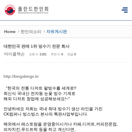
Sketchbook5, 스케치북5
Sketchbook5, 스케치북5
Home
한인의소리
자유게시판
대한민국 판매 1위 빙수기 전문 회사
마이클잭슨
조회 수
1181
추천 수
0
댓글
0
http://bingsbings.kr
."한국의 전통 디저트 팥빙수를 세계로!!
최신식 국내산 전자동 눈꽃 빙수 기계로
해외 디저트 창업에 성공해보세요!~"
안녕하세요 저희는 국내 최대 빙수기 생산 라인을 가진
CK컴퍼니 빙스빙스 본사의 특판사업부입니다.
해외에서 레스토랑을 운영중이시거나 카페,디저트,커피전문점,
피자치킨,푸드트럭 등을 하고 계신다면,