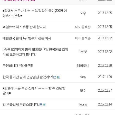
■집에서 누구나 하는 부업/직장인 급여(200만 이
쪼수
2017.12.05
상) 버는 부업■
과일큐브 치즈 유통 판매 합니다.
마이클잭슨
2017.12.05
대한민국 판매 1위 빙수기 전문 회사
마이클잭슨
2017.12.02
[ 송금 ]즈워티가 많이 필요합니다. 한국돈을 즈워
1분컷
2017.12.02
티로 교환하고자 합니다.
구인합니다 4명 급구!!!
해피도니
2017.11.29
한국 들어간 김에 건강검진 받았어요!
okay
2017.11.29
■방송에 나온 부업/집에서 누구나 할 수 간단한
쪼수
2017.11.27
알바■
김 수출업체 푸인스입니다.
fooins
2017.11.14