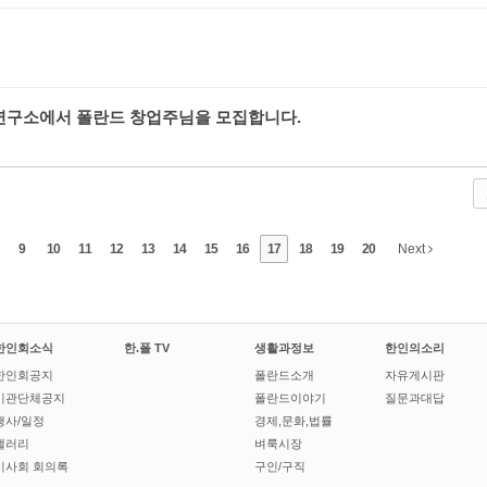
 연구소에서 폴란드 창업주님을 모집합니다.
9
10
11
12
13
14
15
16
17
18
19
20
Next
한인회소식
한.폴 TV
생활과정보
한인의소리
한인회공지
폴란드소개
자유게시판
기관단체공지
폴란드이야기
질문과대답
행사/일정
경제,문화,법률
갤러리
벼룩시장
이사회 회의록
구인/구직