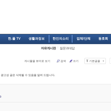
한.폴 TV
생활과정보
한인의소리
업체/단체
동호회
자유게시판
질문과대답
T
게시물을 뷰어로 보기
검색
쓰기
기본글꼴
 광고성 글은 삭제될 수 있음을 알려 드립니다.
0