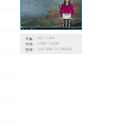
625
/
1,414
오늘 :
1,785
/
13,039
어제 :
3,117,829
/
21,790,052
전체 :