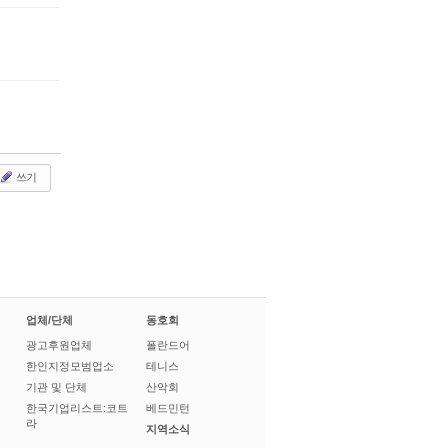
쓰기
업체/단체
동호회
광고후원업체
폴란드어
한인지정모범업소
테니스
기관 및 단체
산악회
한국기업리스트:코트
베드민턴
라
지역소식