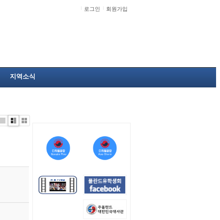
로그인
회원가입
지역소식
Li
Zi
G
st
n
al
e
le
r
y