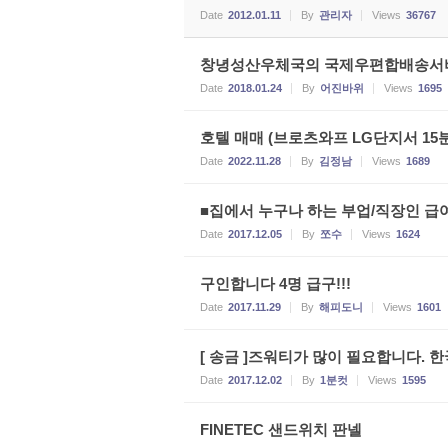
Date
2012.01.11
By
관리자
Views
36767
창녕성산우체국의 국제우편합배송서비
Date
2018.01.24
By
어진바위
Views
1695
호텔 매매 (브로츠와프 LG단지서 15분
Date
2022.11.28
By
김정남
Views
1689
■집에서 누구나 하는 부업/직장인 급여(
Date
2017.12.05
By
쪼수
Views
1624
구인합니다 4명 급구!!!
Date
2017.11.29
By
해피도니
Views
1601
[ 송금 ]즈워티가 많이 필요합니다.
Date
2017.12.02
By
1분컷
Views
1595
FINETEC 샌드위치 판넬