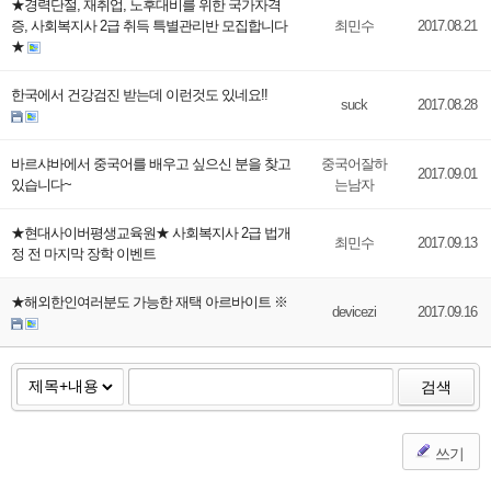
★경력단절, 재취업, 노후대비를 위한 국가자격
증, 사회복지사 2급 취득 특별관리반 모집합니다
최민수
2017.08.21
★
한국에서 건강검진 받는데 이런것도 있네요!!
suck
2017.08.28
바르샤바에서 중국어를 배우고 싶으신 분을 찾고
중국어잘하
2017.09.01
있습니다~
는남자
★현대사이버평생교육원★ 사회복지사 2급 법개
최민수
2017.09.13
정 전 마지막 장학 이벤트
★해외한인여러분도 가능한 재택 아르바이트 ※
devicezi
2017.09.16
검색
쓰기