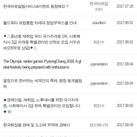
한국바로알
한국바로알림서비스&이벤트 동참해요~!
2017.07.28
리미
월드옥타 유럽통합 차세대 창업무역스쿨 안내
staudkim
2017.08.01
▼△중년층 재취업 유리 국가자격증 1위, 사회복
지사 2급 자격증 특별관리반 선착순 모집 서두르
최민수
2017.08.01
세요!!(무료 상담)▼△
The Olympic winter games PyeongChang 2018, A gl
ygeneration
2017.08.04
obal festivity being prepared with enthusiams
열정으로 준비하는 세계인의 축제, 평창 동계올림
ygeneration
2017.08.04
픽
★경력단절, 재취업, 노후대비를 위한 국가자격
증, 사회복지사 2급 취득 특별관리반 모집합니다
최민수
2017.08.05
★
한국화장품 판매 및 도소매 무역에 관해서
펀드매니저
2017.08.05