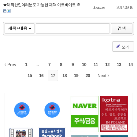
★해외한인여러분도 가능한 재택 아르바이트 ※
devicezi
2017.09.16
검색
쓰기
Prev
1
...
7
8
9
10
11
12
13
14
15
16
17
18
19
20
Next