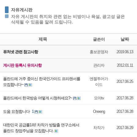
자유게시판
자유 게시판의 취지와 관련 없는 비방이나 욕설, 광고성 글은
삭제될 수 있음을 알려 드립니다.
제목
날짜
글쓴이
퓨처넷 관련 참고사항
홍보운영자
2019.06.13
게시판 등록시 유의사항
관리자
2012.01.11
폴란드에 거주 중이신 한국인가이드 프리랜서를
엔젤투어가
2017.06.25
모집합니다~
이드
폴란드에서 한국방송 어떻게 시청하세요?~
모아tv
2017.06.28
도움 요청합니다
1
Oneeng
2017.06.28
대한민국 공급률1위! 차작가 방탈출 연구소에서
차작가
2017.06.29
폴란드 창업주님을 모집합니다.