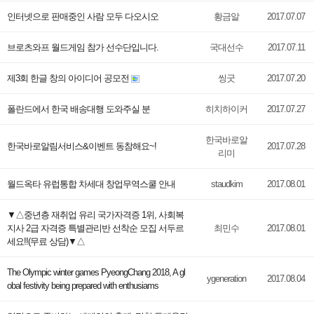
인터넷으로 판매중인 사람 모두 다오시오
황금알
2017.07.07
브로츠와프 월드게임 참가 선수단입니다.
국대선수
2017.07.11
제3회 한글 창의 아이디어 공모전
씽굿
2017.07.20
폴란드에서 한국 배송대행 도와주실 분
히치하이커
2017.07.27
한국바로알
한국바로알림서비스&이벤트 동참해요~!
2017.07.28
리미
월드옥타 유럽통합 차세대 창업무역스쿨 안내
staudkim
2017.08.01
▼△중년층 재취업 유리 국가자격증 1위, 사회복
지사 2급 자격증 특별관리반 선착순 모집 서두르
최민수
2017.08.01
세요!!(무료 상담)▼△
The Olympic winter games PyeongChang 2018, A gl
ygeneration
2017.08.04
obal festivity being prepared with enthusiams