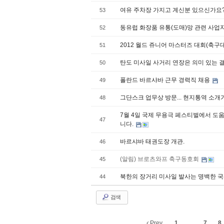
여유 주차장 가지고 계신분 있으신가요
53
동유럽 화장품 유통(도매)망 관련 사업
52
2012 월드 쥬니어 마스터즈 대회(축구
51
탄도 미사일 사거리 연장은 의미 있는 
50
폴란드 바르샤바 근무 경력직 채용
49
그단스크 업무상 방문... 현지통역 소
48
7월 4일 국제 무용극 페스티벌에서 도
47
니다.
바르샤바 태권도장 개관.
46
(알림) 브로츠와프 축구동호회
45
북한의 장거리 미사일 발사는 명백한 
44
검색
Prev
1
...
7
8