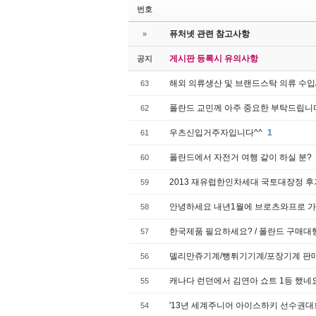
번호
퓨처넷 관련 참고사항
»
게시판 등록시 유의사항
공지
해외 의류생산 및 브랜드스탁 의류 수
63
폴란드 교민께 아주 중요한 부탁드립니
62
우츠신입거주자입니다^^
1
61
폴란드에서 자전거 여행 같이 하실 분?
60
2013 재유럽한인차세대 국토대장정 
59
안녕하세요 내년1월에 브로츠와프로 
58
한국제품 필요하세요? / 폴란드 구매
57
델리만쥬기계/뻥튀기기계/포장기계 판
56
캐나다 런던에서 김연아 쇼트 1등 했네
55
'13년 세계주니어 아이스하키 선수권대
54