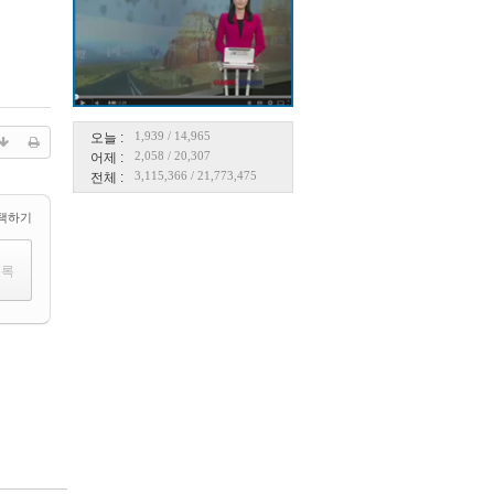
1,939
/
14,965
오늘 :
2,058
/
20,307
어제 :
3,115,366
/
21,773,475
전체 :
택하기