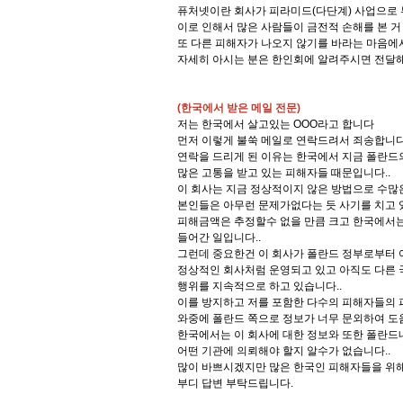
퓨처넷이란 회사가 피라미드(다단계) 사업으로
이로 인해서 많은 사람들이 금전적 손해를 본 거
또 다른 피해자가 나오지 않기를 바라는 마음에
자세히 아시는 분은 한인회에 알려주시면 전달해
(한국에서 받은 메일 전문)
저는 한국에서 살고있는 OOO라고 합니다
먼저 이렇게 불쑥 메일로 연락드려서 죄송합니다
연락을 드리게 된 이유는 한국에서 지금 폴란드
많은 고통을 받고 있는 피해자들 때문입니다..
이 회사는 지금 정상적이지 않은 방법으로 수많
본인들은 아무런 문제가없다는 듯 사기를 치고 
피해금액은 추정할수 없을 만큼 크고 한국에서는
들어간 일입니다..
그런데 중요한건 이 회사가 폴란드 정부로부터 
정상적인 회사처럼 운영되고 있고 아직도 다른
행위를 지속적으로 하고 있습니다..
이를 방지하고 저를 포함한 다수의 피해자들의 
와중에 폴란드 쪽으로 정보가 너무 문외하여 도
한국에서는 이 회사에 대한 정보와 또한 폴란드
어떤 기관에 의뢰해야 할지 알수가 없습니다..
많이 바쁘시겠지만 많은 한국인 피해자들을 위
부디 답변 부탁드립니다.