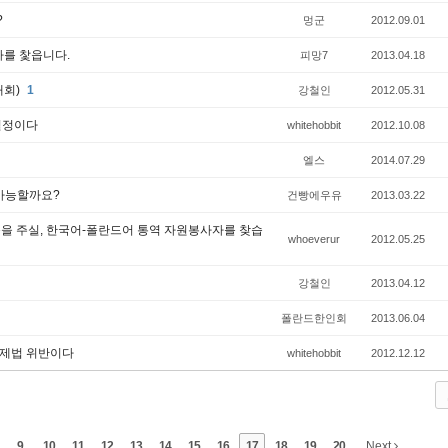
?
멍군
2012.09.01
자를 찿읍니다.
피망7
2013.04.18
대회)
1
강철인
2012.05.31
결정이다
whitehobbit
2012.10.08
엘스
2014.07.29
개가능할까요?
건빵에우유
2013.03.22
움을 주실, 한국어-폴란드어 통역 자원봉사자를 찾습
whoeverur
2012.05.25
강철인
2013.04.12
폴란드한인회
2013.06.04
국제법 위반이다
whitehobbit
2012.12.12
9
10
11
12
13
14
15
16
17
18
19
20
Next