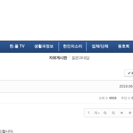
한.폴 TV
생활과정보
한인의소리
업체/단체
동호회
자유게시판
질문과대답
✔
2019.06
조회 수
6918
추천 수
?
가
드립니다.