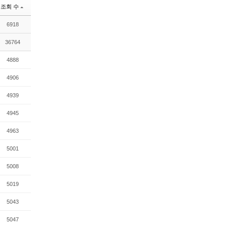
조회 수
6918
36764
4888
4906
4939
4945
4963
5001
5008
5019
5043
5047