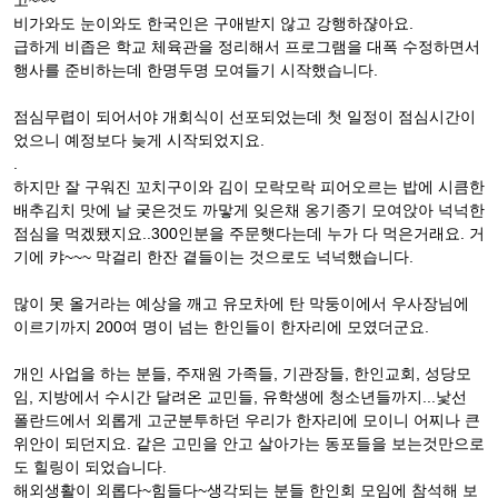
고~~~
비가와도 눈이와도 한국인은 구애받지 않고 강행하쟎아요.
급하게 비좁은 학교 체육관을 정리해서 프로그램을 대폭 수정하면서
행사를 준비하는데 한명두명 모여들기 시작했습니다.
점심무렵이 되어서야 개회식이 선포되었는데 첫 일정이 점심시간이
었으니 예정보다 늦게 시작되었지요.
.
하지만 잘 구워진 꼬치구이와 김이 모락모락 피어오르는 밥에 시큼한
배추김치 맛에 날 궂은것도 까맣게 잊은채 옹기종기 모여앉아 넉넉한
점심을 먹겠됐지요..300인분을 주문햇다는데 누가 다 먹은거래요. 거
기에 캬~~~ 막걸리 한잔 곁들이는 것으로도 넉넉했습니다.
많이 못 올거라는 예상을 깨고 유모차에 탄 막둥이에서 우사장님에
이르기까지 200여 명이 넘는 한인들이 한자리에 모였더군요.
개인 사업을 하는 분들, 주재원 가족들, 기관장들, 한인교회, 성당모
임, 지방에서 수시간 달려온 교민들, 유학생에 청소년들까지...낯선
폴란드에서 외롭게 고군분투하던 우리가 한자리에 모이니 어찌나 큰
위안이 되던지요. 같은 고민을 안고 살아가는 동포들을 보는것만으로
도 힐링이 되었습니다.
해외생활이 외롭다~힘들다~생각되는 분들 한인회 모임에 참석해 보