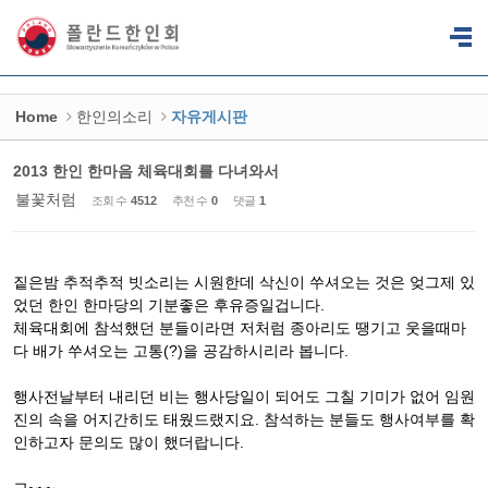
Sketchbook5, 스케치북5
Sketchbook5, 스케치북5
Home
한인의소리
자유게시판
2013 한인 한마음 체육대회를 다녀와서
불꽃처럼
조회 수
4512
추천 수
0
댓글
1
짙은밤 추적추적 빗소리는 시원한데 삭신이 쑤셔오는 것은 엊그제 있
었던 한인 한마당의 기분좋은 후유증일겁니다.
체육대회에 참석했던 분들이라면 저처럼 종아리도 땡기고 웃을때마
다 배가 쑤셔오는 고통(?)을 공감하시리라 봅니다.
행사전날부터 내리던 비는 행사당일이 되어도 그칠 기미가 없어 임원
진의 속을 어지간히도 태웠드랬지요. 참석하는 분들도 행사여부를 확
인하고자 문의도 많이 했더랍니다.