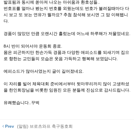
발표됨과 동시에 쏟아져 나오는 아쉬움과 환호성들..
번호표를 얼마나 봤는지 번호를 외웠는데도 번호가 불려질때마다 다
시 보고 또 보는 연유가 뭘까요? 추첨 참석해 보시면 그 맘 이해됍니
다.
경품이 많았던 만큼 오랜시간 흘렀는데 어느새 하루해가 저물었네요.
8시 반이 되어서야 운동회 종료.
몸은 피곤하지만 한손가득 경품과 다양한 애피소드를 되새기며 집으
로 향한는 교민들의 모습은 웃음 가득하고 행복해 보였답니다.
에피소드가 많아서였는지 글이 길어졌네요.
이 자리를 빌어 체육대회 준비에서부터 뒷마무리까지 많이 고생하셨
을 한인회장님을 비롯한 임원진 모든 분들께 진심으로 감사드립니다.
유쾌했습니다..꾸벅
Prev
(알림) 브로츠와프 축구동호회