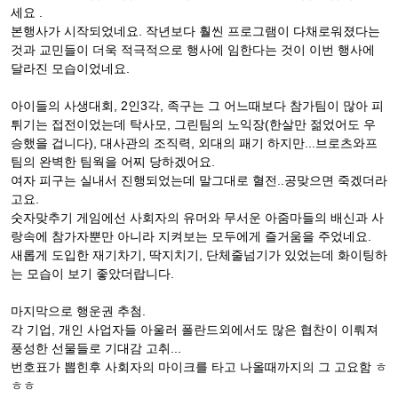
세요 .
본행사가 시작되었네요. 작년보다 훨씬 프로그램이 다채로워졌다는
것과 교민들이 더욱 적극적으로 행사에 임한다는 것이 이번 행사에
달라진 모습이었네요.
아이들의 사생대회, 2인3각, 족구는 그 어느때보다 참가팀이 많아 피
튀기는 접전이었는데 탁사모, 그린팀의 노익장(한살만 젊었어도 우
승했을 겁니다), 대사관의 조직력, 외대의 패기 하지만...브로츠와프
팀의 완벽한 팀웍을 어찌 당하겠어요.
여자 피구는 실내서 진행되었는데 말그대로 혈전..공맞으면 죽겠더라
고요.
숫자맞추기 게임에선 사회자의 유머와 무서운 아줌마들의 배신과 사
랑속에 참가자뿐만 아니라 지켜보는 모두에게 즐거움을 주었네요.
새롭게 도입한 재기차기, 딱지치기, 단체줄넘기가 있었는데 화이팅하
는 모습이 보기 좋았더랍니다.
마지막으로 행운권 추첨.
각 기업, 개인 사업자들 아울러 폴란드외에서도 많은 협찬이 이뤄져
풍성한 선물들로 기대감 고취...
번호표가 뽑힌후 사회자의 마이크를 타고 나올때까지의 그 고요함 ㅎ
ㅎㅎ