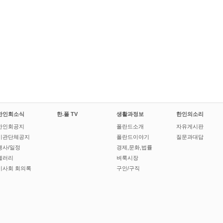
한인회소식
한.폴 TV
생활과정보
한인의소리
한인회공지
폴란드소개
자유게시판
기관단체공지
폴란드이야기
질문과대답
행사/일정
경제,문화,법률
갤러리
벼룩시장
이사회 회의록
구인/구직