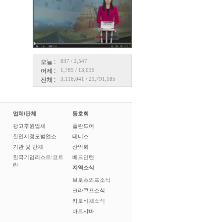
837
/
2,547
오늘 :
1,785
/
13,039
어제 :
3,118,041
/
21,791,185
전체 :
업체/단체
동호회
광고후원업체
폴란드어
한인지정모범업소
테니스
기관 및 단체
산악회
한국기업리스트:코트
베드민턴
라
지역소식
브로츠와프소식
크라쿠프소식
카토비체소식
바르샤바