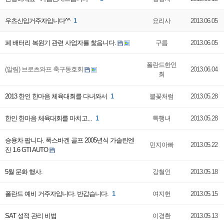
우츠신입거주자입니다^^
1
요리사
2013.06.05
폐 배터리 복원기 관련 사업자를 찿읍니다.
구름
2013.06.05
폴란드한인
(알림) 브로츠와프 축구동호회
2013.06.04
회
2013 한인 한마음 체육대회를 다녀와서
1
불꽃처럼
2013.05.28
한인 한마음 체육대회를 마치고...
1
특행녀
2013.05.28
승용차 팝니다. 폭스바겐 골프 2005년식 가솔린엔
민지아빠
2013.05.22
진 1.6 GTI AUTO
5월 문화 행사.
강철인
2013.05.18
폴란드 예비 거주자입니다. 반갑습니다.
1
여지헌
2013.05.15
SAT 성적 관리 비법
이경환
2013.05.13