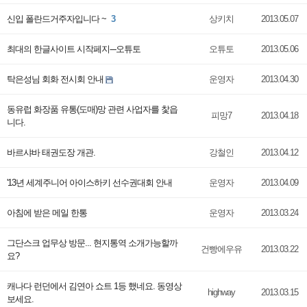
신입 폴란드거주자입니다 ~
3
상키치
2013.05.07
최대의 한글사이트 시작페지---오튜토
오튜토
2013.05.06
탁은성님 회화 전시회 안내
운영자
2013.04.30
동유럽 화장품 유통(도매)망 관련 사업자를 찿읍
피망7
2013.04.18
니다.
바르샤바 태권도장 개관.
강철인
2013.04.12
'13년 세계주니어 아이스하키 선수권대회 안내
운영자
2013.04.09
아침에 받은 메일 한통
운영자
2013.03.24
그단스크 업무상 방문... 현지통역 소개가능할까
건빵에우유
2013.03.22
요?
캐나다 런던에서 김연아 쇼트 1등 했네요. 동영상
highway
2013.03.15
보세요.