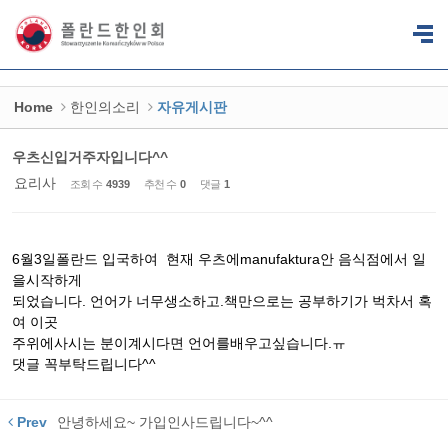
Sketchbook5, 스케치북5
Sketchbook5, 스케치북5
Home
한인의소리
자유게시판
우츠신입거주자입니다^^
요리사
조회 수
4939
추천 수
0
댓글
1
6월3일폴란드 입국하여 현재 우츠에manufaktura안 음식점에서 일
을시작하게
되었습니다. 언어가 너무생소하고.책만으로는 공부하기가 벅차서 혹
여 이곳
주위에사시는 분이계시다면 언어를배우고싶습니다.ㅠ
댓글 꼭부탁드립니다^^
Prev
안녕하세요~ 가입인사드립니다~^^