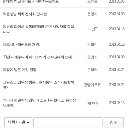
최대의 한글사이트 시작페지---오튜토
오튜토
2013.05.06
탁은성님 회화 전시회 안내
운영자
2013.04.30
동유럽 화장품 유통(도매)망 관련 사업자를 찿읍
피망7
2013.04.18
니다.
바르샤바 태권도장 개관.
강철인
2013.04.12
'13년 세계주니어 아이스하키 선수권대회 안내
운영자
2013.04.09
아침에 받은 메일 한통
운영자
2013.03.24
그단스크 업무상 방문... 현지통역 소개가능할까
건빵에우유
2013.03.22
요?
캐나다 런던에서 김연아 쇼트 1등 했네요. 동영상
highway
2013.03.15
보세요.
검색