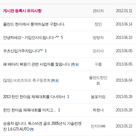
게시판 등록시 유의사항
관리자
2012.01.11
폴란드 현지에서 통역하실분 구합니다.
정민
2013.06.14
안녕하세요~ 가입인사드립니다~^^
5
방랑자
2013.06.10
우츠신입거주자입니다^^
1
요리사
2013.06.05
폐 배터리 복원기 관련 사업자를 찿읍니다.
구름
2013.06.05
폴란드한인
(알림) 브로츠와프 축구동호회
2013.06.04
회
2013 한인 한마음 체육대회를 다녀와서
1
불꽃처럼
2013.05.28
한인 한마음 체육대회를 마치고...
1
특행녀
2013.05.28
승용차 팝니다. 폭스바겐 골프 2005년식 가솔린엔
민지아빠
2013.05.22
진 1.6 GTI AUTO