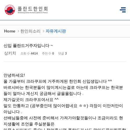
Sketchbook5, 스케치북5
Sketchbook5, 스케치북5
Home
한인의소리
자유게시판
신입 폴란드거주자입니다 ~
상키치
조회 수
4414
추천 수
0
댓글
3
안녕하세요!
올 가을부터 크라쿠프에 거주하게된 한인회 신입생입니다 ^^
바르샤바는 한국분들이 많이계시는걸로 아는데 크라쿠프는 한국분
들이 얼마나 계신지 궁금해서 글을올립니다 .
제가갈곳이 크라쿠프여서요 ^^
말도 안통하고 (공부중인데 많이어렵네요 ㅎㅎ) 걱정이 이만저만이
아닙니다 .
선배님들중에 사전에 준비해서 가져가야할것들이나 조금이라도 현
지생활에 조언을 주실분들은