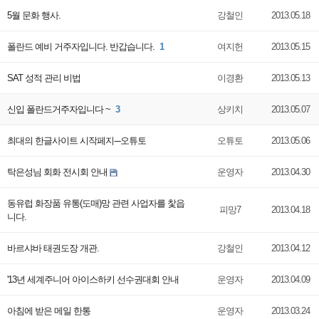
5월 문화 행사.
강철인
2013.05.18
폴란드 예비 거주자입니다. 반갑습니다.
1
여지헌
2013.05.15
SAT 성적 관리 비법
이경환
2013.05.13
신입 폴란드거주자입니다 ~
3
상키치
2013.05.07
최대의 한글사이트 시작페지---오튜토
오튜토
2013.05.06
탁은성님 회화 전시회 안내
운영자
2013.04.30
동유럽 화장품 유통(도매)망 관련 사업자를 찿읍
피망7
2013.04.18
니다.
바르샤바 태권도장 개관.
강철인
2013.04.12
'13년 세계주니어 아이스하키 선수권대회 안내
운영자
2013.04.09
아침에 받은 메일 한통
운영자
2013.03.24