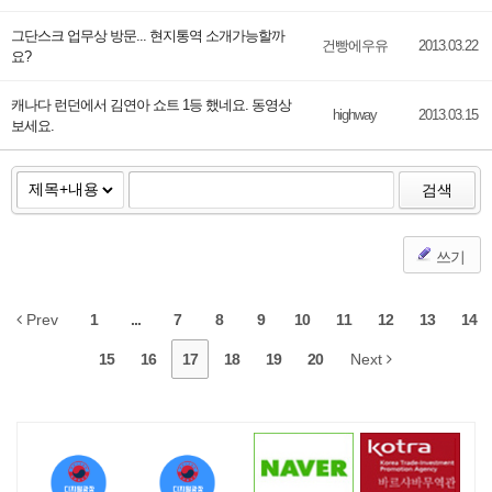
그단스크 업무상 방문... 현지통역 소개가능할까
건빵에우유
2013.03.22
요?
캐나다 런던에서 김연아 쇼트 1등 했네요. 동영상
highway
2013.03.15
보세요.
검색
쓰기
Prev
1
...
7
8
9
10
11
12
13
14
15
16
17
18
19
20
Next