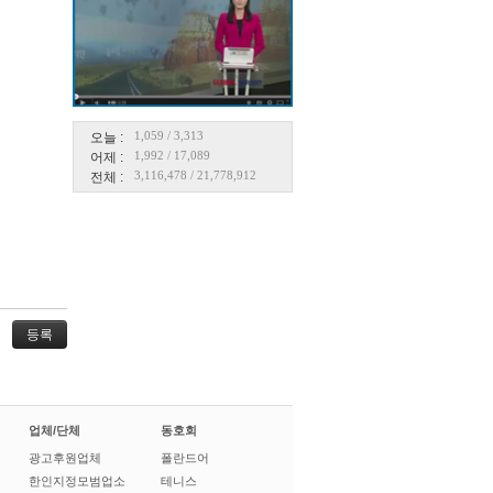
1,059
/
3,313
오늘 :
1,992
/
17,089
어제 :
3,116,478
/
21,778,912
전체 :
업체/단체
동호회
광고후원업체
폴란드어
한인지정모범업소
테니스