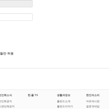
들만 허용
한인회소식
한.폴 TV
생활과정보
한인의소리
한인회공지
폴란드소개
자유게시판
기관단체공지
폴란드이야기
질문과대답