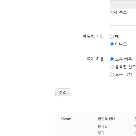
상세 주소
메일링 가입
예
아니오
쪽지 허용
모두 허용
등록된 친구
모두 금지
취소
Home
한인회 안내
인사말
정관