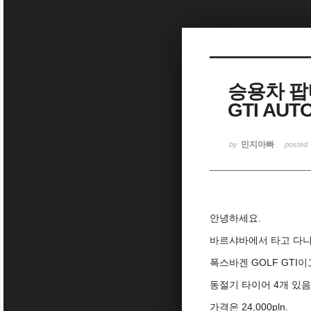
Sketchbook5, 스케치북5
승용차 팝
GTI AUT
Sketchbook5, 스케치북5
민지아빠
by
posted
안녕하세요.
바르샤바에서 타고 다니
폭스바겐 GOLF GTI이고
동절기 타이어 4개 있음
가격은 24,000pln.