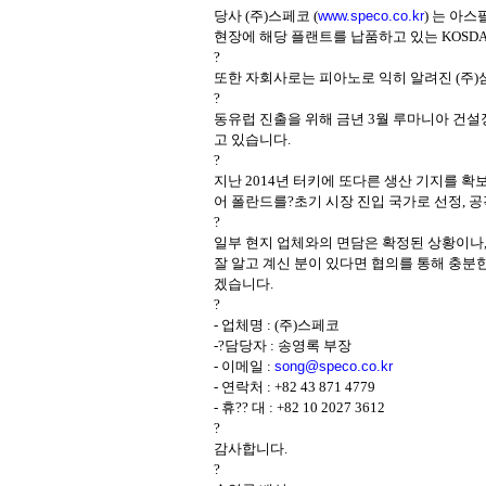
당사
(
주
)
스페코
(
www.speco.co.kr
)
는 아스
현장에 해당 플랜트를 납품하고 있는
KOSD
?
또한 자회사로는 피아노로 익히 알려진
(
주
)
?
동유럽 진출을 위해 금년
3
월 루마니아 건설
고 있습니다
.
?
지난
2014
년 터키에 또다른 생산 기지를 확
어 폴란드를?초기 시장 진입 국가로 선정
,
공
?
일부 현지 업체와의 면담은 확정된 상황이나
잘 알고 계신 분이 있다면 협의를 통해 충분
겠습니다
.
?
-
업체명
: (
주
)
스페코
-?
담당자
:
송영록 부장
-
이메일
:
song@speco.co.kr
-
연락처
: +82 43 871 4779
-
휴
??
대
: +82 10 2027 3612
?
감사합니다
.
?