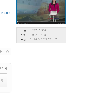
Next
1,227
/
5,586
오늘 :
1,992
/
17,089
어제 :
3,116,646
/
21,781,185
전체 :
택하기