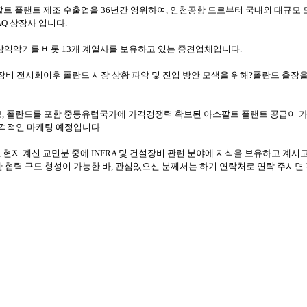
팔트 플랜트 제조 수출업을
36
년간 영위하여
,
인천공항 도로부터 국내외 대규모
AQ
상장사 입니다
.
삼익악기를 비롯
13
개 계열사를 보유하고 있는 중견업체입니다
.
장비 전시회이후 폴란드 시장 상황 파악 및 진입 방안 모색을 위해?폴란드 출장
보
, 폴란드
를 포함 중동유럽국가에 가격경쟁력 확보된 아스팔트 플랜트 공급이 가
격적인 마케팅 예정입니다
.
,
현지 계신 교민분 중에 INFRA 및 건설장비 관련 분야에 지식을 보유하고 계시
한 협력 구도 형성이 가능한 바
,
관심있으신 분께서는 하기 연락처로 연락 주시면