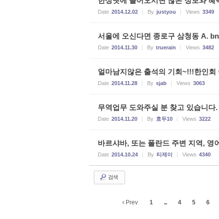
한상넷에 들어오시면 많은 정보와 혜
Date
2014.12.02
By
justyou
Views
3349
서울에 오신다면 종로구 삼청동 A. 
Date
2014.11.30
By
truerain
Views
3482
얼마남지않은 출석의 기회~!!!한인회 
Date
2014.11.28
By
sjab
Views
3063
무역업무 도와주실 분 찾고 있습니다.
Date
2014.11.20
By
호두10
Views
3222
바르샤바, 또는 폴란드 주변 지역, 영어
Date
2014.10.24
By
티제이
Views
4340
검색
Prev
1
...
4
5
6