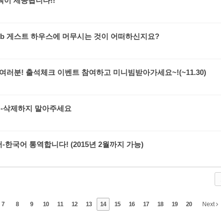
택이 제공됩니다!!
bnb 게스트 하우스에 머무시는 것이 어떠하신지요?
여러분! 출석체크 이벤트 참여하고 미니빔받아가세요~!(~11.30)
 -삭제하지 말아주세요
-한국어 통역합니다! (2015년 2월까지 가능)
7
8
9
10
11
12
13
14
15
16
17
18
19
20
Next