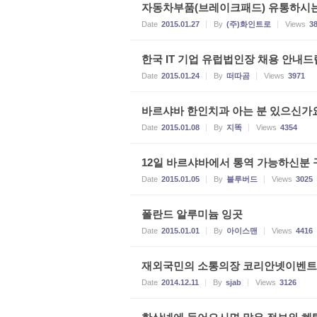
자동차부품(브레이크패드) 유통하시는
Date
2015.01.27
By
(주)화인트로
Views
3
한국 IT 기업 유럽법인장 채용 안내드
Date
2015.01.24
By
떠따곰
Views
3971
바르샤바 한인치과 아는 분 있으신가
Date
2015.01.08
By
지똑
Views
4354
12일 바르샤바에서 통역 가능하신분 
Date
2015.01.05
By
블루버드
Views
3025
폴란드 알루미늄 잉곳
Date
2015.01.01
By
아이스맨
Views
4416
재외국민의 소통의장 코리안넷이벤트참여
Date
2014.12.11
By
sjab
Views
3126