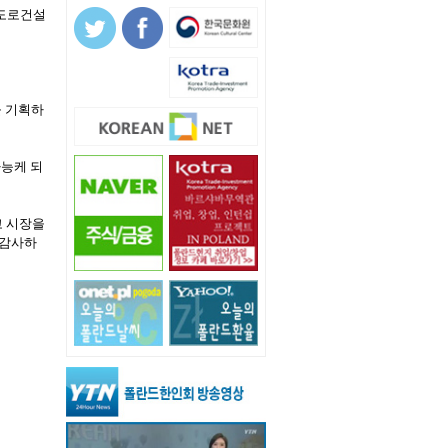
 도로건설
을 기획하
능케 되
고 시장을
 감사하