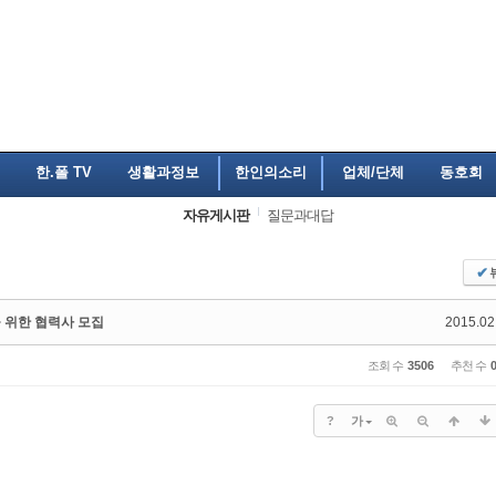
한.폴 TV
생활과정보
한인의소리
업체/단체
동호회
자유게시판
질문과대답
✔
 위한 협력사 모집
2015.02
조회 수
3506
추천 수
?
가