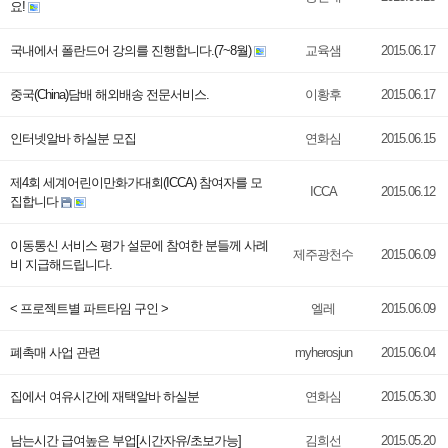
요!
국내에서 폴란드어 강의를 진행합니다.(7~8월)
교육샘
2015.06.17
중국(China)담배 해외배송 전문서비스.
이황후
2015.06.17
인터넷알바 하실분 모집
연화심
2015.06.15
제4회 세계어린이만화가대회(ICCA) 참여자를 모
ICCA
2015.06.12
집합니다
이동통신 서비스 평가 설문에 참여한 분들께 사례
제주광천수
2015.06.09
비 지급해드립니다.
< 프로젝트별 파트타임 구인 >
엘레
2015.06.09
폐촉매 사업 관련
myherosjun
2015.06.04
집에서 여유시간에 재택알바 하실분
연화심
2015.05.30
남는시간 급여높은 부업[시간자유/초보가능]
김희선
2015.05.20