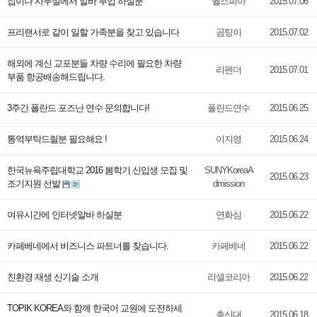
집이나 사무실에서 알바 부업 하실분
헬스피아
2015.07.06
프리랜서로 같이 일할 가족분을 찾고 있습니다
곰팅이
2015.07.02
해외에 계신 교포분들 차량 수리에 필요한 차량
리펜더
2015.07.01
부품 항공배송해드립니다.
3주간 폴란드 포즈난 연수 문의합니다!
폴란드연수
2015.06.25
통역부탁드릴분 필요해요 !
이지영
2015.06.24
한국뉴욕주립대학교 2016 봄학기 신입생 모집 및
SUNYKoreaA
2015.06.23
조기지원 선발
dmission
여유시간에 인터넷알바 하실분
연화심
2015.06.22
카페베네에서 비즈니스 파트너를 찾습니다.
카페베네
2015.06.22
친환경 재생 신기술 소개
리셀코리아
2015.06.22
TOPIK KOREA와 함께 한국어 교원에 도전하세
총신대
2015.06.18