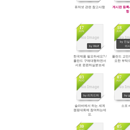
퓨처넷 관련 참고사항
게시판 등록
항
17
18
JUN
JUN
No Image
No Im
5008
49
by 진
by Wolf
아
한국제품 필요하세요? /
폴란드 교민
폴란드 구매대행하면서
요한 부탁
서로 윈윈하실분보세
요!
03
07
AUG
AUG
No Image
No Im
3921
42
by 리차드허
by g
슬라바에서 하는 세계
소포 n
캠핑대회에 참여하는데
요.
30
05