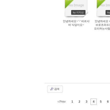
AUG
SEP
No Image
No Im
6164
50
by 이지선
by
안녕하세요~ '-' 바르샤
안녕하세요 
바 식당이요~
브로츠와프
요리하는사람
ㅎ
검색
Prev
1
2
3
4
5
6