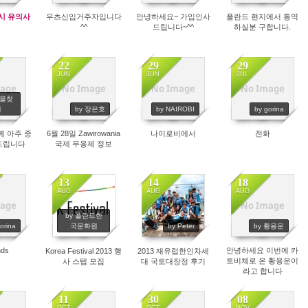
시 유의사
우츠신입거주자입니다
안녕하세요~ 가입인사
폴란드 현지에서 통역
^^
드립니다~^^
하실분 구합니다.
22
29
29
JUN
JUN
JUL
age
No Image
No Image
No Image
06
4327
4043
4066
실을찾
서
by 장은호
by NAIROBI
by gorina
께 아주 중
6월 28일 Zawirowania
나이로비에서
전화
드립니다
국제 무용제 정보
13
14
18
AUG
AUG
AUG
age
No Image
79
4256
4963
4710
by 폴란드한
orina
국문화원
by Peter
by 황용운
ds
안녕하세요 이번에 카
Korea Festival 2013 행
2013 재유럽한인차세
토비체로 온 황용운이
사 스텝 모집
대 국토대장정 후기
라고 합니다
11
30
08