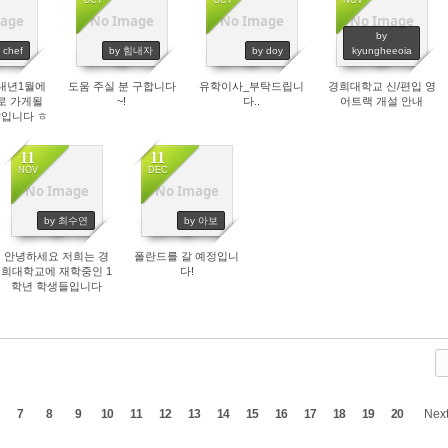
OCT
OCT
NOV
age
No Image
No Image
No Image
01
4350
3887
4007
by
 chef
by 힘내자
by doy
kyungheeoia
내년1월에
도움 주실 분 구합니다
유학이사_부탁드립니
경희대학교 신/편입 영
로 가게될
~!
다..
어트랙 개설 안내
입니다 ㅎ
11
11
NOV
DEC
No Image
No Image
4560
3941
by 최수연
by 아보
안녕하세요 저희는 경
폴란드를 갈 예정입니
희대학교에 재학중인 1
다!
학년 학생들입니다
7
8
9
10
11
12
13
14
15
16
17
18
19
20
Nex