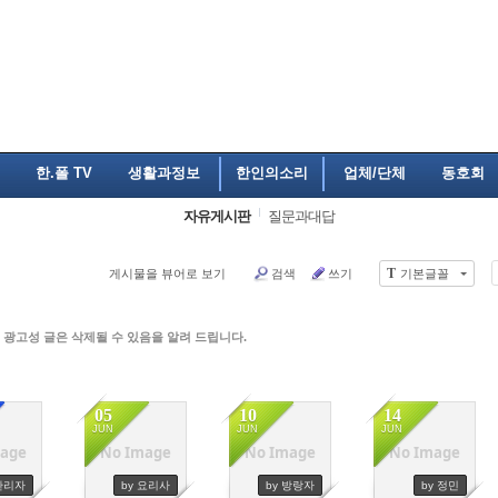
한.폴 TV
생활과정보
한인의소리
업체/단체
동호회
자유게시판
질문과대답
T
게시물을 뷰어로 보기
검색
쓰기
기본글꼴
 광고성 글은 삭제될 수 있음을 알려 드립니다.
05
10
14
JUN
JUN
JUN
age
No Image
No Image
No Image
763
4939
3998
4262
 관리자
by 요리사
by 방랑자
by 정민