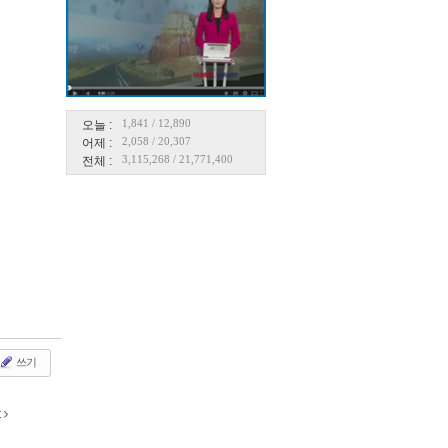
1,841
/
12,890
오늘 :
2,058
/
20,307
어제 :
3,115,268
/
21,771,400
전체 :
쓰기
t