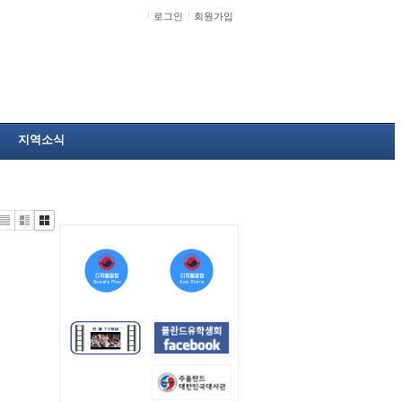
로그인
회원가입
지역소식
Li
Zi
G
st
n
al
e
le
r
y