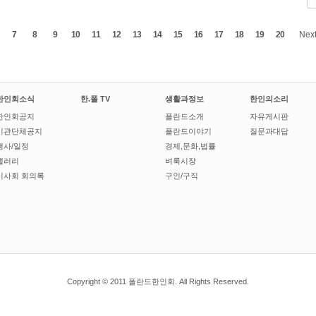
7
8
9
10
11
12
13
14
15
16
17
18
19
20
Nex
한인회소식
한.폴 TV
생활과정보
한인의소리
한인회공지
폴란드소개
자유게시판
기관단체공지
폴란드이야기
질문과대답
행사/일정
경제,문화,법률
갤러리
벼룩시장
이사회 회의록
구인/구직
Copyright © 2011 폴란드한인회. All Rights Reserved.