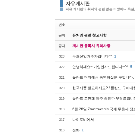
자유게시판
자유 게시판의 취지와 관련 없는 비방이나 욕설,
번호
퓨처넷 관련 참고사항
공지
게시판 등록시 유의사항
공지
우츠신입거주자입니다^^
1
323
안녕하세요~ 가입인사드립니다~^^
5
322
폴란드 현지에서 통역하실분 구합니다.
321
한국제품 필요하세요? / 폴란드 구매
320
폴란드 교민께 아주 중요한 부탁드립니
319
6월 28일 Zawirowania 국제 무용제 정
318
나이로비에서
317
전화
1
316