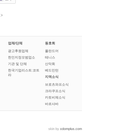
t
업체/단체
동호회
광고후원업체
폴란드어
한인지정모범업소
테니스
기관 및 단체
산악회
한국기업리스트:코트
베드민턴
라
지역소식
브로츠와프소식
크라쿠프소식
카토비체소식
바르샤바
skin by
xdomplus.com