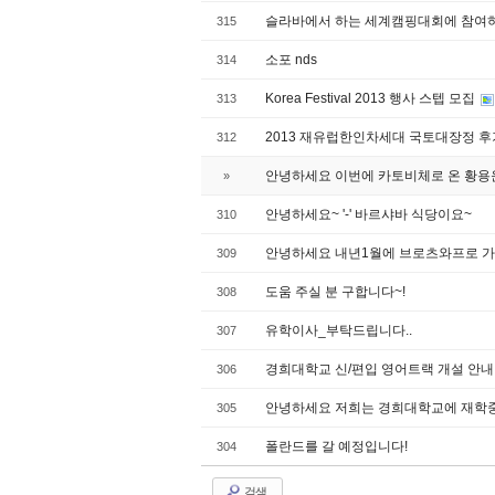
슬라바에서 하는 세계캠핑대회에 참여
315
소포 nds
314
Korea Festival 2013 행사 스텝 모집
313
2013 재유럽한인차세대 국토대장정 
312
안녕하세요 이번에 카토비체로 온 황용
»
안녕하세요~ '-' 바르샤바 식당이요~
310
안녕하세요 내년1월에 브로츠와프로 
309
도움 주실 분 구합니다~!
308
유학이사_부탁드립니다..
307
경희대학교 신/편입 영어트랙 개설 안
306
안녕하세요 저희는 경희대학교에 재학
305
폴란드를 갈 예정입니다!
304
검색