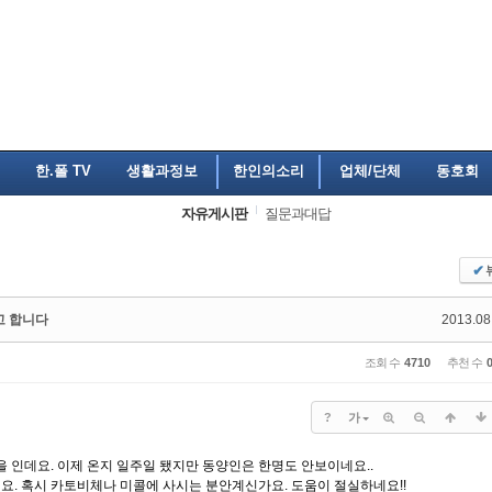
한.폴 TV
생활과정보
한인의소리
업체/단체
동호회
자유게시판
질문과대답
✔
고 합니다
2013.08
조회 수
4710
추천 수
?
가
 인데요. 이제 온지 일주일 됐지만 동양인은 한명도 안보이네요..
. 혹시 카토비체나 미콜에 사시는 분안계신가요. 도움이 절실하네요!!