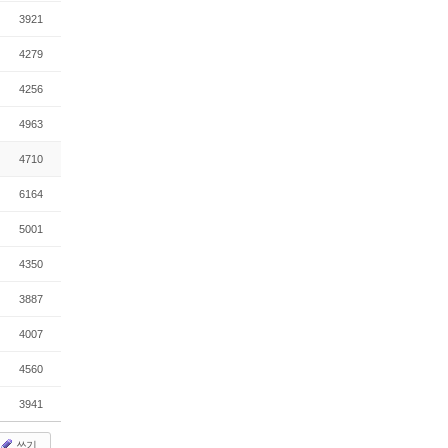
3921
4279
4256
4963
4710
6164
5001
4350
3887
4007
4560
3941
쓰기