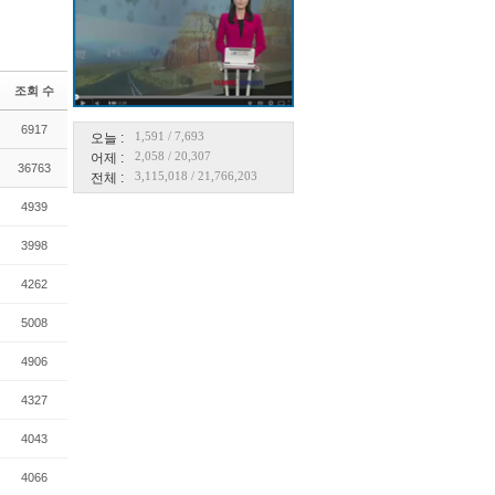
조회 수
6917
1,591
/
7,693
오늘 :
2,058
/
20,307
어제 :
36763
3,115,018
/
21,766,203
전체 :
4939
3998
4262
5008
4906
4327
4043
4066