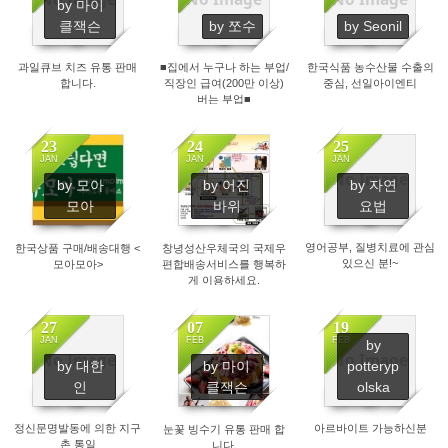
by 마이
1371
1624
2173
클잭슨
by 쪼수
by Seonil
과일큐브 치즈 유통 판매
■집에서 누구나 하는 부업/
한국식품 농수산물 수출의
합니다.
직장인 급여(200만 이상)
중심, 선일아이엔티
버는 부업■
23
24
25
JAN
JAN
JAN
No Image
by 모아
by 어진
by 자연
1871
1695
1993
모아
바위
요법
영어공부, 질병치료에 관심
한국상품 구매/배송대행 <
창녕성산우체국의 국제우
있으신 분!~
모아모아>
편합배송서비스를 행복하
게 이용하세요.
27
07
19
JAN
FEB
FEB
by
No Image
No Image
by 대한
by 마이
potteryp
1745
1744
2232
인
클잭슨
olska
정신문명발동에 의한 지구
아르바이트 가능하신분
눈꽃 빙수기 유통 판매 합
촌 통일
니다.