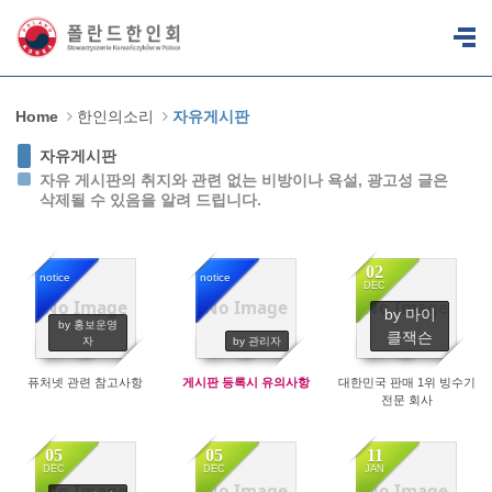
Sketchbook5, 스케치북5
Sketchbook5, 스케치북5
Home
한인의소리
자유게시판
자유게시판
자유 게시판의 취지와 관련 없는 비방이나 욕설, 광고성 글은
삭제될 수 있음을 알려 드립니다.
02
notice
notice
DEC
No Image
No Image
No Image
by 마이
6921
36768
1430
by 홍보운영
클잭슨
자
by 관리자
퓨처넷 관련 참고사항
게시판 등록시 유의사항
대한민국 판매 1위 빙수기
전문 회사
05
05
11
DEC
DEC
JAN
No Image
No Image
No Image