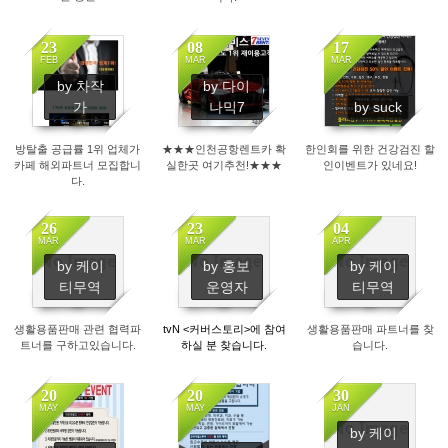
23
08
17
FEB
MAR
MAR
by 차작
by 다이
1792
2004
1783
가
나믹7
by suck
방탈출 공급률 1위 업체가
★★★인천공항렌트카 확
한인회를 위한 건강검진 할
카페 해외파트너 모집합니
실한곳 여기추천!★★★
인이벤트가 있네요!
다.
26
23
04
MAR
MAR
APR
No Image
No Image
No Image
by 케이
by 홍보
by 케이
1768
2021
1702
티무역
운영자
티무역
생활용품판매 관련 협력파
tvN <커버스토리>에 참여
생활용품판매 파트너를 찾
트너를 구하고있습니다.
하실 분 찾습니다.
습니다.
20
20
30
MAY
MAY
JAN
No Image
by 케이
1994
1975
1780