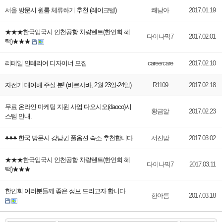
서울 방문시 원룸 체류하기 추천 (레이크텔)
쾌남아
2017.01.19
★★★한국입국시 인천공항 차량렌트(한인회 혜
다이나믹7
2017.02.01
택)★★★
리테일 인테리어 디자이너 모집
careercare
2017.02.10
자전거 대여해 주실 분! (바르샤바, 2월 23일-24일)
R1109
2017.02.18
무료 온라인 마케팅 지원 사업 다오시오(daoco)시
황금알
2017.02.23
스템 안내.
♣♣♣ 한국 방문시 강남권 풀옵션 숙소 추천합니다
서진맘
2017.03.02
★★★한국입국시 인천공항 차량렌트(한인회 혜
다이나믹7
2017.03.11
택)★★★
한인회 여러분들께 좋은 정보 드리고자 합니다.
한아름
2017.03.18