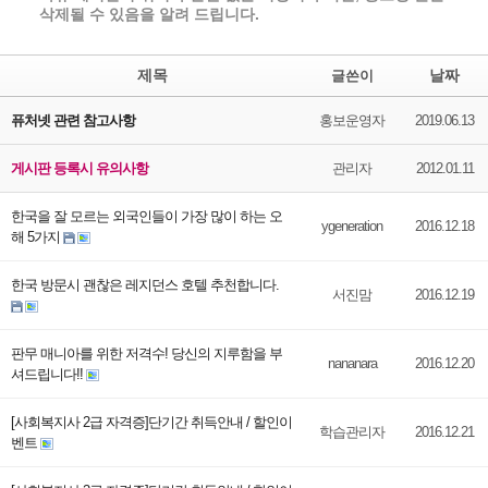
삭제될 수 있음을 알려 드립니다.
제목
날짜
글쓴이
퓨처넷 관련 참고사항
홍보운영자
2019.06.13
게시판 등록시 유의사항
관리자
2012.01.11
한국을 잘 모르는 외국인들이 가장 많이 하는 오
ygeneration
2016.12.18
해 5가지
한국 방문시 괜찮은 레지던스 호텔 추천합니다.
서진맘
2016.12.19
판무 매니아를 위한 저격수! 당신의 지루함을 부
nananara
2016.12.20
셔드립니다!!
[사회복지사 2급 자격증]단기간 취득안내 / 할인이
학습관리자
2016.12.21
벤트