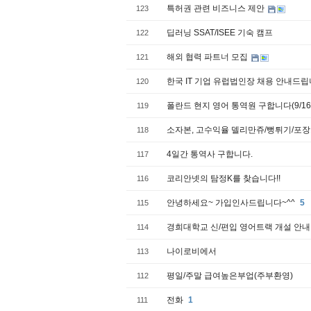
특허권 관련 비즈니스 제안
123
딥러닝 SSAT/ISEE 기숙 캠프
122
해외 협력 파트너 모집
121
한국 IT 기업 유럽법인장 채용 안내드립
120
폴란드 현지 영어 통역원 구합니다(9/16
119
소자본, 고수익율 델리만쥬/뻥튀기/포
118
4일간 통역사 구합니다.
117
코리안넷의 탐정K를 찾습니다!!
116
안녕하세요~ 가입인사드립니다~^^
5
115
경희대학교 신/편입 영어트랙 개설 안
114
나이로비에서
113
평일/주말 급여높은부업(주부환영)
112
전화
1
111