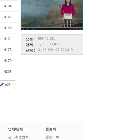
4104
4142
4148
896
/
3,181
4174
오늘 :
1,785
/
13,039
어제 :
4176
3,118,100
/
21,791,819
전체 :
4179
4205
쓰기
업체/단체
동호회
광고후원업체
폴란드어