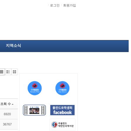
로그인
회원가입
지역소식
Li
Zi
G
st
n
al
e
le
r
y
조회 수
6920
36767