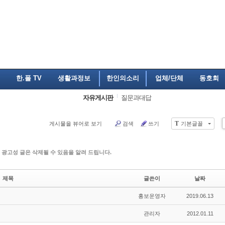
한.폴 TV
생활과정보
한인의소리
업체/단체
동호회
자유게시판
질문과대답
T
게시물을 뷰어로 보기
검색
쓰기
기본글꼴
 광고성 글은 삭제될 수 있음을 알려 드립니다.
제목
글쓴이
날짜
홍보운영자
2019.06.13
관리자
2012.01.11