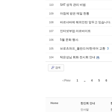
SAT 성적 관리 비법
110
아침에 받은 메일 한통
109
바르샤바에 해외인턴 앞두고 있습니다.
108
인터넷부업.아르바이트
107
5월 문화 행사.
106
브로츠와프_폴란드어/한국어 교환
3
105
탁은성님 회화 전시회 안내
104
검색
Prev
1
...
4
5
6
Home
한인회 안내
인사말