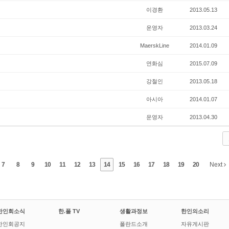
이경환
2013.05.13
운영자
2013.03.24
MaerskLine
2014.01.09
연화심
2015.07.09
강철인
2013.05.18
아시아
2014.01.07
운영자
2013.04.30
7
8
9
10
11
12
13
14
15
16
17
18
19
20
Next
한인회소식
한.폴 TV
생활과정보
한인의소리
한인회공지
폴란드소개
자유게시판