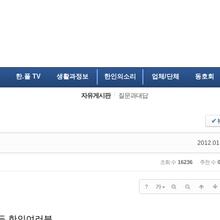
한.폴 TV
생활과정보
한인의소리
업체/단체
동호회
자유게시판
질문과대답
✔
2012.01
조회 수
16236
추천 수
?
가
모든 한인여러분,