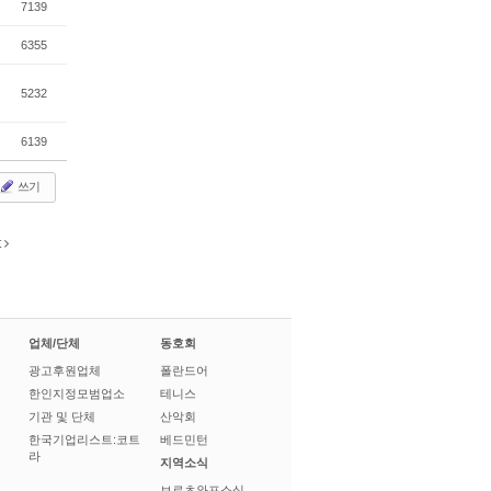
7139
6355
5232
6139
쓰기
t
업체/단체
동호회
광고후원업체
폴란드어
한인지정모범업소
테니스
기관 및 단체
산악회
한국기업리스트:코트
베드민턴
라
지역소식
브로츠와프소식