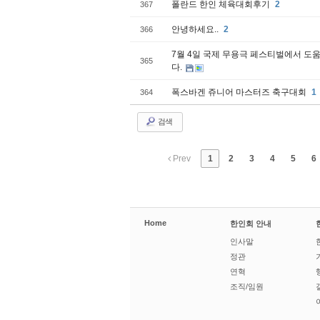
폴란드 한인 체육대회후기
2
367
안녕하세요..
2
366
7월 4일 국제 무용극 페스티벌에서 도
365
다.
폭스바겐 쥬니어 마스터즈 축구대회
1
364
검색
Prev
1
2
3
4
5
6
Home
한인회 안내
인사말
정관
연혁
조직/임원