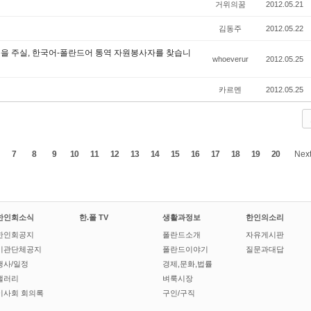
거위의꿈
2012.05.21
김동주
2012.05.22
움을 주실, 한국어-폴란드어 통역 자원봉사자를 찾습니
whoeverur
2012.05.25
카르멘
2012.05.25
7
8
9
10
11
12
13
14
15
16
17
18
19
20
Nex
한인회소식
한.폴 TV
생활과정보
한인의소리
한인회공지
폴란드소개
자유게시판
기관단체공지
폴란드이야기
질문과대답
행사/일정
경제,문화,법률
갤러리
벼룩시장
이사회 회의록
구인/구직