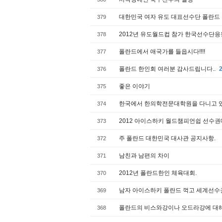
대한민국 여자 유도 대표선수단 폴란드
379
2012년 유도월드컵 참가 한국선수단
378
폴란드에서 애국가를 들읍시다!!!!
377
폴란드 한인회 여러분 감사드립니다..
376
좋은 이야기
375
한국에서 한의학전문대학원을 다니고 있
374
2012 아이스하키 월드챔피언쉽 선수
373
주 폴란드 대한민국 대사관 공지사항.
372
남친과 남편의 차이
371
2012년 폴란드한인 체육대회.
370
남자 아이스하키 폴란드 꺽고 세계선수
369
폴란드의 비스와강이나 오드라강에 대해
368