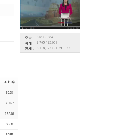
댓글
818
/
2,384
오늘 :
1,785
/
13,039
어제 :
3,118,022
/
21,791,022
전체 :
조회 수
6920
36767
16236
6566
6955