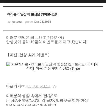
Sketchbook5, 스케치북5
Sketchbook5, 스케치북5
여러분의 일상 속 한상을 찾아보세요!
justyou
Dec 04, 2015
by
posted
여러분 연말은 잘 보내고 계신가요?
한상넷이 올해 12월의 이벤트를 가지고 왔습니다!
【미션
!
한상
찾기
이벤트】
바로가기☞
http://bit.ly/1L1amsV
여러분의
생활
속에서
'
한
/
상
'
또
는
'H/A/N/S/A/N/G'
의
각
글자
,
알파벳을
찾아
한상
(HANSANG)
을
완성해주세요
!