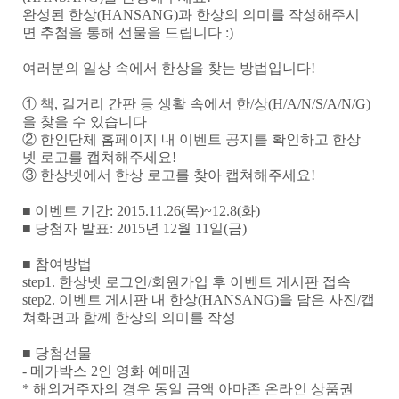
완성된
한상
(HANSANG)
과
한상의
의미를
작성해주시
면
추첨을
통해
선물을
드립니다
:)
여러분의 일상 속에서 한상을 찾는 방법입니다!
①
책
,
길거리
간판
등
생활
속에서
한
/
상
(H/A/N/S/A/N/G)
을
찾을
수
있습니다
②
한인단체
홈페이지
내
이벤트
공지를
확인하고
한상
넷
로고를
캡쳐해주세요
!
③
한상넷에서
한상
로고를
찾아
캡쳐해주세요
!
■
이벤트
기간
: 2015.11.26(
목
)~12.8(
화
)
■
당첨자
발표
: 2015
년
12
월
11
일
(
금
)
■
참여방법
step1.
한상넷
로그인
/
회원가입
후
이벤트
게시판
접속
step2.
이벤트
게시판
내
한상
(HANSANG)
을
담은
사진
/
캡
쳐화면과
함께
한상의
의미를
작성
■
당첨선물
-
메가박스
2
인
영화
예매권
*
해외거주자의
경우
동일
금액
아마존
온라인
상품권