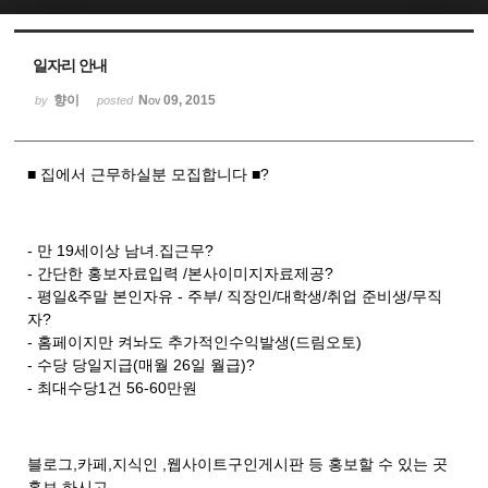
Sketchbook5, 스케치북5
Sketchbook5, 스케치북5
일자리 안내
향이
Nov 09, 2015
by
posted
■ 집에서 근무하실분 모집합니다 ■?
- 만 19세이상 남녀.집근무?
- 간단한 홍보자료입력 /본사이미지자료제공?
- 평일&주말 본인자유 - 주부/ 직장인/대학생/취업 준비생/무직
자?
- 홈페이지만 켜놔도 추가적인수익발생(드림오토)
- 수당 당일지급(매월 26일 월급)?
- 최대수당1건 56-60만원
블로그,카페,지식인 ,웹사이트구인게시판 등 홍보할 수 있는 곳
홍보 하시고