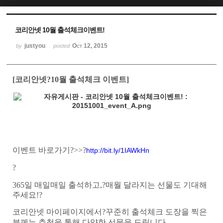
Sketchbook5, 스케치북5
Sketchbook5, 스케치북5
코리안넷 10월 출석체크이벤트!
justyou
Oct 12, 2015
by
posted
[
코리안넷
?10
월 출석체크 이벤트
]
이벤트 바로가기
?>>?
http://bit.ly/1IAWkHn
?
365
일 매일매일 출석하고
,?
매월 달라지는 선물도 기대해
주세요
!?
코리안넷 마이페이지에서
?
꾸준히 출석체크 도장을 찍은
분께는 추첨을 통해 다양한 선물을 드립니다
.