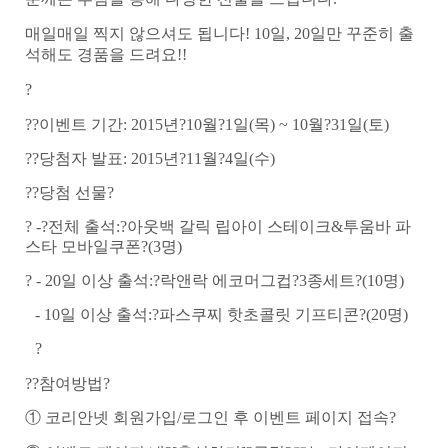
매일매일 찍지 않으셔도 됩니다
! 10
일
, 20
일만 꾸준히 출
석해도 경품을 드려요
!!
?
?
?이벤트 기간
: 2015
년
?10
월
?1
일
(
목
) ~ 10
월
?31
일
(
토
)
?
?당첨자 발표
: 2015
년
?11
월
?4
일
(
수
)
?
?당첨 선물
?
? -?
전체 출석
:?
아웃백 갈릭 립아이 스테이크
&
투움바 파
스타 모바일쿠폰
?(3
명
)
? - 20
일 이상 출석
:?
락앤락 에코머그컵
?3
종세트
?(10
명
)
- 10
일 이상 출석
:?
파스쿠찌 핫초콜릿 기프티콘
?(20
명
)
?
?
?참여방법
?
① 코리안넷 회원가입
/
로그인 후 이벤트 페이지 접속
?