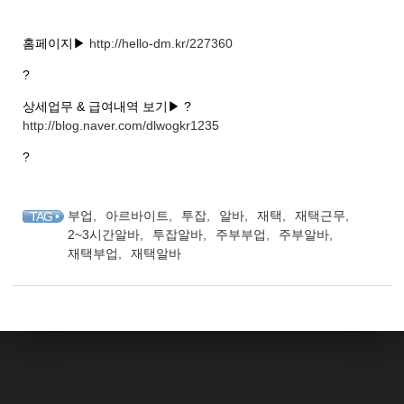
홈페이지▶
http://hello-dm.kr/227360
?
상세업무 & 급여내역 보기▶ ?
http://blog.naver.com/dlwogkr1235
?
부업
,
아르바이트
,
투잡
,
알바
,
재택
,
재택근무
,
TAG •
2~3시간알바
,
투잡알바
,
주부부업
,
주부알바
,
재택부업
,
재택알바