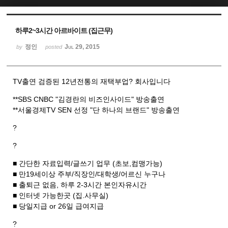
Sketchbook5, 스케치북5
Sketchbook5, 스케치북5
하루2~3시간 아르바이트 (집근무)
정인
Jul 29, 2015
by
posted
TV출연 검증된 12년전통의 재택부업? 회사입니다
**SBS CNBC "김경란의 비즈인사이드" 방송출연
**서울경제TV SEN 선정 "단 하나의 브랜드" 방송출연
?
?
■ 간단한 자료입력/글쓰기 업무 (초보,컴맹가능)
■ 만19세이상 주부/직장인/대학생/어르신 누구나
■ 출퇴근 없음, 하루 2-3시간 본인자유시간
■ 인터넷 가능한곳 (집.사무실)
■ 당일지급 or 26일 급여지급
?