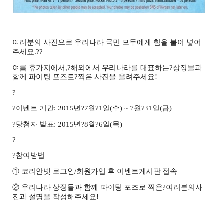
여러분의 사진으로 우리나라 국민 모두에게 힘을 불어 넣어
주세요
.??
여름 휴가지에서
,?
해외에서 우리나라를 대표하는?
상징물과
함께 파이팅 포즈로
?
찍은 사진을 올려주세요
!
?
?
이벤트 기간
: 2015
년
?7
월
?1
일
(
수
) ~ 7
월
?31
일
(
금
)
?
당첨자 발표
: 2015
년
?8
월
?6
일
(
목
)
?
?
참여방법
① 코리안넷 로그인
/
회원가입 후 이벤트게시판 접속
② 우리나라 상징물과 함께 파이팅 포즈로 찍은
?
여러분의사
진과 설명을 작성해주세요
!