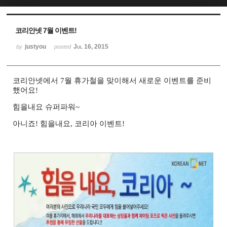
Sketchbook5, 스케치북5
Sketchbook5, 스케치북5
코리안넷 7월 이벤트!
justyou
Jul 16, 2015
by
posted
코리안넷에서 7월 휴가철을 맞이해서 새로운 이벤트를 준비
했어요!
힘을내요 슈퍼파워~
아니죠! 힘을내요, 코리아 이벤트!