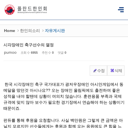
Sketchbook5, 스케치북5
Sketchbook5, 스케치북5
Home
한인의소리
자유게시판
시각장애인 축구선수의 열정
pumoo
조회 수
6955
추천 수
0
댓글
0
수정
삭제
한국 시각장애인 축구 국가대표가 광저우장애인 아시안게임에서 동
메달을 땄던것 아시나요?? 오는 장애인 올림픽에도 출전하여 좋은
성적을 내야 할텐데 상황이 여의치 않습니다. 훈련용품 부족과 국제
규격에 맞지 않아 보수가 필요한 경기장에서 연습해야 하는 상황이기
때문이죠.
펀듀를 통해 후원을 요청합니다. 사실 백만원은 그렇게 큰 금액은 아
닐지 모르지만 선수들에게는 후원과 함께 오는 응원에도 큰 힘을 느