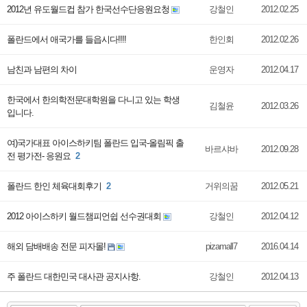
2012년 유도월드컵 참가 한국선수단응원요청
강철인
2012.02.25
폴란드에서 애국가를 들읍시다!!!!
한인회
2012.02.26
남친과 남편의 차이
운영자
2012.04.17
한국에서 한의학전문대학원을 다니고 있는 학생
김철윤
2012.03.26
입니다.
여)국가대표 아이스하키팀 폴란드 입국-올림픽 출
바르샤바
2012.09.28
전 평가전- 응원요
2
폴란드 한인 체육대회후기
2
거위의꿈
2012.05.21
2012 아이스하키 월드챔피언쉽 선수권대회
강철인
2012.04.12
해외 담배배송 전문 피자몰!
pizamall7
2016.04.14
주 폴란드 대한민국 대사관 공지사항.
강철인
2012.04.13