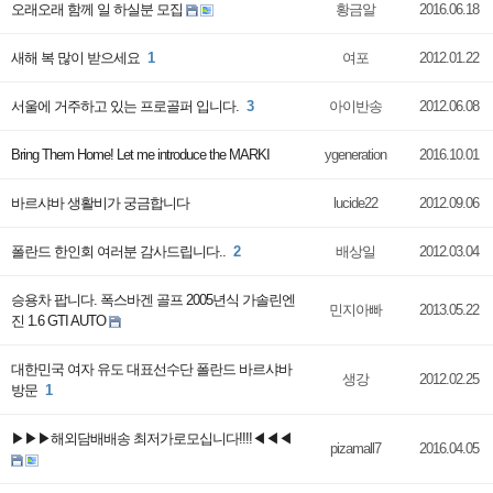
오래오래 함께 일 하실분 모집
황금알
2016.06.18
새해 복 많이 받으세요
1
여포
2012.01.22
서울에 거주하고 있는 프로골퍼 입니다.
3
아이반송
2012.06.08
Bring Them Home! Let me introduce the MARKI
ygeneration
2016.10.01
바르샤바 생활비가 궁금합니다
lucide22
2012.09.06
폴란드 한인회 여러분 감사드립니다..
2
배상일
2012.03.04
승용차 팝니다. 폭스바겐 골프 2005년식 가솔린엔
민지아빠
2013.05.22
진 1.6 GTI AUTO
대한민국 여자 유도 대표선수단 폴란드 바르샤바
생강
2012.02.25
방문
1
▶▶▶해외담배배송 최저가로모십니다!!!!◀◀◀
pizamall7
2016.04.05