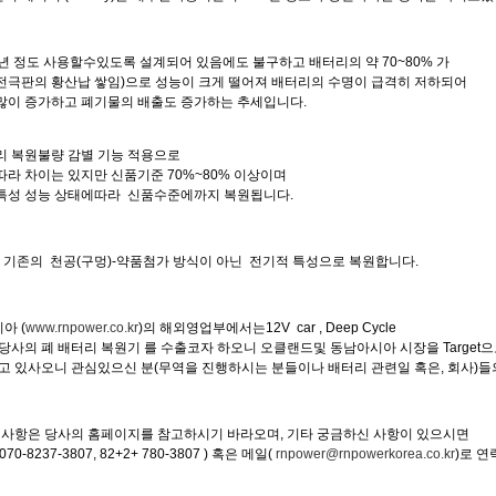
년 정도 사용할수있도록 설계되어 있음에도 불구하고 배터리의 약 70~80% 가
(전극판의 황산납 쌓임)으로 성능이 크게 떨어져 배터리의 수명이 급격히 저하되어
많이 증가하고 폐기물의 배출도 증가하는 추세입니다.
리 복원불량 감별 기능 적용으로
라 차이는 있지만 신품기준 70%~80% 이상이며
특성 성능 상태에따라 신품수준에까지 복원됩니다.
기 는 기존의 천공(구멍)-약품첨가 방식이 아닌 전기적 특성으로 복원합니다.
아 (
www.rnpower.co.kr
)의 해외영업부에서는12V car , Deep Cycle
당사의 폐 배터리 복원기 를 수출코자 하오니 오클랜드및 동남아시아 시장을 Target
찾고 있사오니 관심있으신 분(무역을 진행하시는 분들이나 배터리 관련일 혹은, 회사)
인 사항은 당사의 홈페이지를 참고하시기 바라오며, 기타 궁금하신 사항이 있으시면
8237-3807, 82+2+ 780-3807 ) 혹은 메일(
rnpower@rnpowerkorea.co.kr
)로 