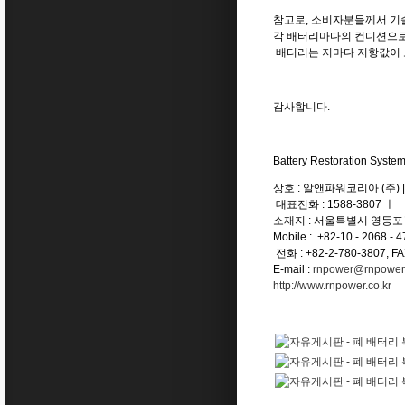
참고로, 소비자분들께서 기
각 배터리마다의 컨디션으로
배터리는 저마다 저항값이 
감사합니다.
Battery Restoration Syste
상호 : 알앤파워코리아 (주) |
대표전화 : 1588-3807 ㅣ
소재지 : 서울특별시 영등포구
Mobile : +82-10 - 2068 - 
전화 : +82-2-780-3807, FAX
E-mail :
rnpower@rnpowerk
http://www.rnpower.co.kr