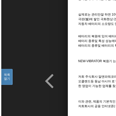
실제로는 관리만잘 하면 10
극판(쎌)에 쌓인 극화현상 
자동차 배터리의 소모량도 
배터리의 복원에 있어 배터
배터리 종류및 특성 성능에따
배터리의 종류및 배터리의 
NEW-VIBRATOR 복원
목록
저희 주식회사 알앤파워코리
열기
오클랜드등 동남 아시아 로 
한 영업이 가능한 업체를 
이와 관련, 제품의 기본적
저희회사의 공용 인터넷폰( 070-