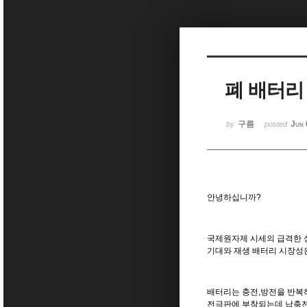
Sketchbook5, 스케치북5
폐 배터리
Sketchbook5, 스케치북5
구름
Jun 
by
posted
안녕하십니까?
국제원자제 시세의 급격한 
기대와 재생 배터리 시장성
배터리는 충전,방전을 반복
전극판에 부착되는데 납축전지