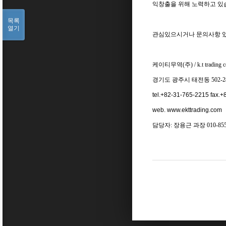
익창출을 위해 노력하고 있
목록
열기
관심있으시거나 문의사항 
케이티무역(주) / k.t trading co
경기도 광주시 태전동 502-2
tel.+82-31-765-2215 fax.
web. www.ekttrading.com
담당자: 장용근 과장 010-8551