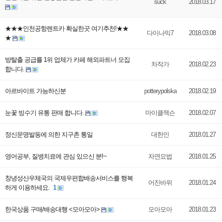
suck
2018.03.17
★★★인천공항렌트카 확실한곳 여기추천!★★
다이나믹7
2018.03.08
★
방탈출 공급률 1위 업체가 카페 해외파트너 모집
차작가
2018.02.23
합니다.
아르바이트 가능하신분
potterypolska
2018.02.19
눈꽃 빙수기 유통 판매 합니다.
마이클잭슨
2018.02.07
정신문명발동에 의한 지구촌 통일
대한인
2018.01.27
영어공부, 질병치료에 관심 있으신 분!~
자연요법
2018.01.25
창녕성산우체국의 국제우편합배송서비스를 행복
어진바위
2018.01.24
하게 이용하세요.
1
한국상품 구매/배송대행 <모아모아>
모아모아
2018.01.23