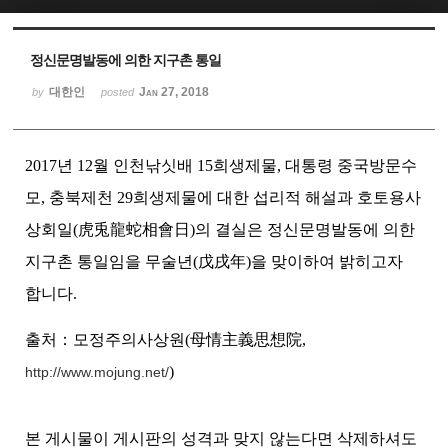
Sketchbook5, 스케치북5
Sketchbook5, 스케치북5
정신문명발동에 의한 지구촌 통일
대한인
Jan 27, 2018
by
posted
2017년 12월 인천낚싯배 15희생제물, 대통령 중국방문수
모, 충북제천 29희생제물에 대한 섭리적 해설과 호토용사
상회일(虎兎龍蛇相會日)의 결실은 정신문명발동에 의한
지구촌 통일임을 무술년(戊戌年)을 맞이하여 밝히고자
합니다.
출처：모정주의사상원(母情主義思想院,
)
http://www.mojung.net/
본 게시물이 게시판의 성격과 맞지 않는다면 삭제하셔도