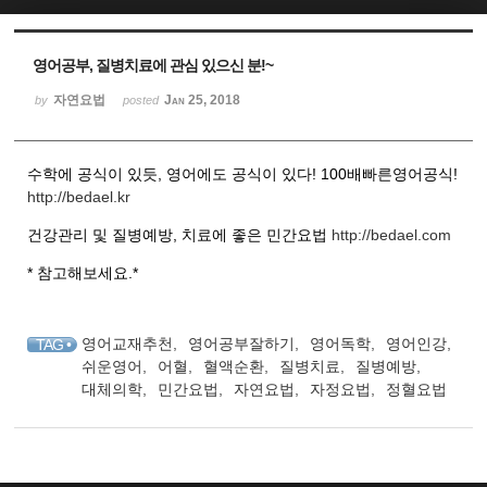
Sketchbook5, 스케치북5
Sketchbook5, 스케치북5
영어공부, 질병치료에 관심 있으신 분!~
자연요법
Jan 25, 2018
by
posted
수학에 공식이 있듯, 영어에도 공식이 있다! 100배빠른영어공식!
http://bedael.kr
건강관리 및 질병예방, 치료에 좋은 민간요법
http://bedael.com
* 참고해보세요.*
영어교재추천
,
영어공부잘하기
,
영어독학
,
영어인강
,
TAG •
쉬운영어
,
어혈
,
혈액순환
,
질병치료
,
질병예방
,
대체의학
,
민간요법
,
자연요법
,
자정요법
,
정혈요법