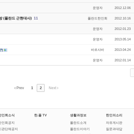
운영자
2012.12.06
 (폴란드 근현대사)
11
폴란드한인회
2012.10.16
운영자
2012.01.23
운영자
2013.05.14
바르샤바
2013.04.24
운영자
2012.01.14
Prev
1
2
Next
한인회소식
한.폴 TV
생활과정보
한인의소리
한인회공지
폴란드소개
자유게시판
기관단체공지
폴란드이야기
질문과대답