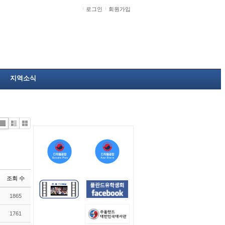
로그인
회원가입
지역소식
Li
Zi
G
st
n
al
e
le
r
y
조회 수
1865
1761