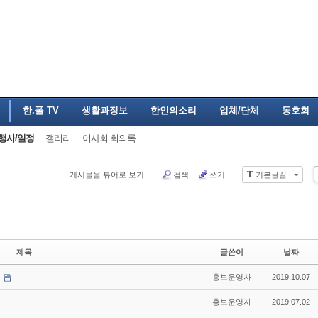
한.폴 TV
생활과정보
한인의소리
업체/단체
동호회
행사/일정
갤러리
이사회 회의록
T
게시물을 뷰어로 보기
검색
쓰기
기본글꼴
제목
글쓴이
날짜
홍보운영자
2019.10.07
홍보운영자
2019.07.02