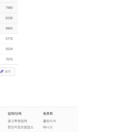
7980
8236
9864
5776
5529
7570
쓰기
업체/단체
동호회
광고후원업체
폴란드어
한인지정모범업소
테니스