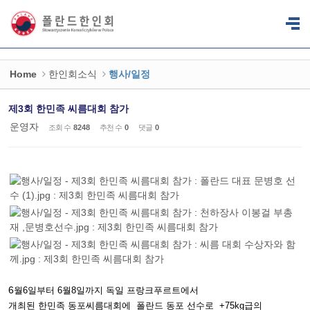
Sketchbook5, 스케치북5
Sketchbook5, 스케치북5
Home
한인회소식
행사/일정
제3회 한민족 씨름대회 참가
운영자
조회 수
8248
추천 수
0
댓글
0
6
월6일부터 6월8일까지 독일 프랑크푸르트에서
개최된 한민족 동포씨름대회에 폴란드 동포 선수로 +75kg급의